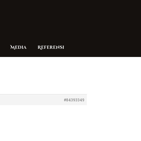
Media
Referensi
#84393349