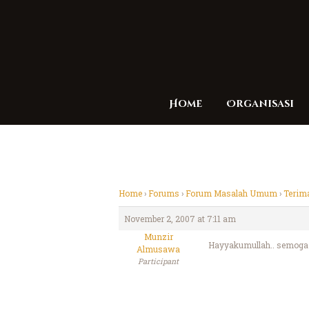
Home
Organisasi
Home
›
Forums
›
Forum Masalah Umum
›
Terim
November 2, 2007 at 7:11 am
Munzir
Hayyakumullah.. semoga 
Almusawa
Participant