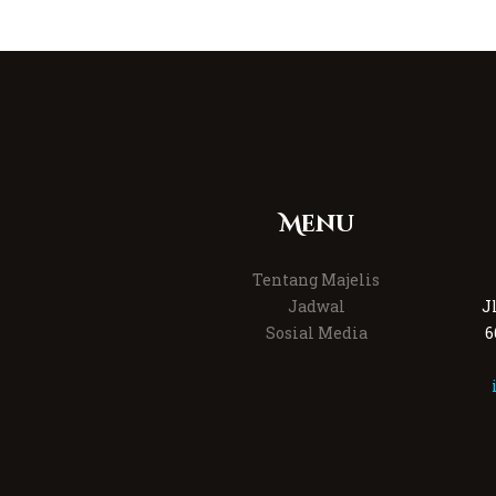
Menu
Tentang Majelis
Jadwal
J
Sosial Media
6