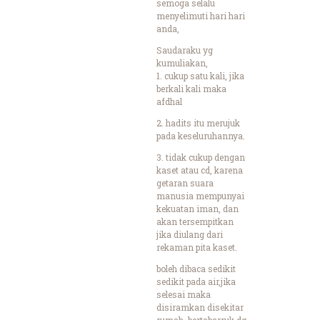
semoga selalu
menyelimuti hari hari
anda,
Saudaraku yg
kumuliakan,
1. cukup satu kali, jika
berkali kali maka
afdhal
2. hadits itu merujuk
pada keseluruhannya.
3. tidak cukup dengan
kaset atau cd, karena
getaran suara
manusia mempunyai
kekuatan iman, dan
akan tersempitkan
jika diulang dari
rekaman pita kaset.
boleh dibaca sedikit
sedikit pada air,jika
selesai maka
disiramkan disekitar
rumah, bertabarruk dg