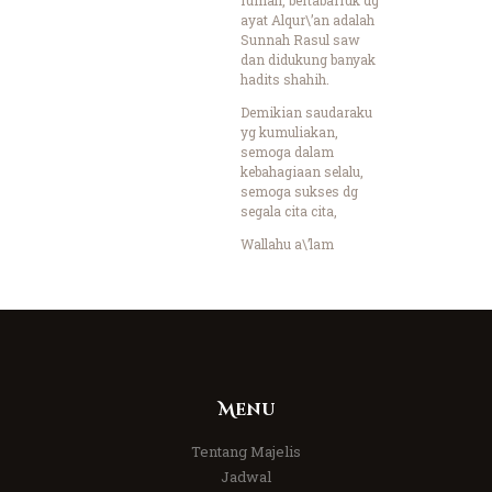
ayat Alqur\’an adalah
Sunnah Rasul saw
dan didukung banyak
hadits shahih.
Demikian saudaraku
yg kumuliakan,
semoga dalam
kebahagiaan selalu,
semoga sukses dg
segala cita cita,
Wallahu a\’lam
Menu
Tentang Majelis
Jadwal