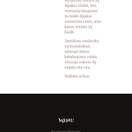
dipakai shalat, dan
memang bangunan
itu boleh dipakai
menerima tamu, atau
kaum wanita yg
haidh.
Demikian saudariku
yg kumuliakan,
semoga dalam
kebahagiaan selalu,
semoga sukses dg
segala cita cita,
Wallahu a\’lam
Menu
Tentang Majelis