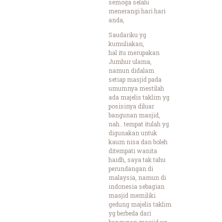
semoga selalu
menerangi hari hari
anda,
Saudariku yg
kumuliakan,
hal itu merupakan
Jumhur ulama,
namun didalam
setiap masjid pada
umumnya mestilah
ada majelis taklim yg
posisinya diluar
bangunan masjid,
nah.. tempat itulah yg
digunakan untuk
kaum nisa dan boleh
ditempati wanita
haidh, saya tak tahu
perundangan di
malaysia, namun di
indonesia sebagian
masjid memiliki
gedung majelis taklim
yg berbeda dari
bangunan masjid yg