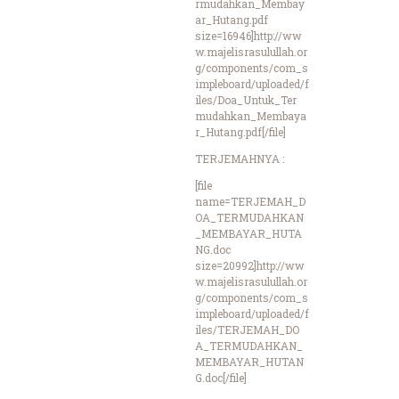
rmudahkan_Membay
ar_Hutang.pdf
size=16946]http://ww
w.majelisrasulullah.or
g/components/com_s
impleboard/uploaded/f
iles/Doa_Untuk_Ter
mudahkan_Membaya
r_Hutang.pdf[/file]
TERJEMAHNYA :
[file
name=TERJEMAH_D
OA_TERMUDAHKAN
_MEMBAYAR_HUTA
NG.doc
size=20992]http://ww
w.majelisrasulullah.or
g/components/com_s
impleboard/uploaded/f
iles/TERJEMAH_DO
A_TERMUDAHKAN_
MEMBAYAR_HUTAN
G.doc[/file]