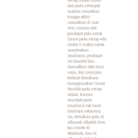
dan pada setengah
malam ramadhan
hingga akhir
ramadhan di saat
witr, namun ada
pendapat pula untuk
Qunut pada setiap wkt
shalat 5 waktu untuk
mendoakan
muslimin, pendapat
ini diambil dan
diamalkan oleh Guru
saya, dan saya pun
berbuat demikian,
menggunakan Qunut
Nazilah pada setiap
shalat, karena
musibah pada
muslimin tak henti
hentinya sekarang
ini, demikian pula Al
Allamah Alhabib Zein
bin Smeth di
Madinah, dan Al