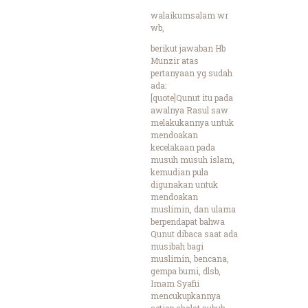
walaikumsalam wr
wb,
berikut jawaban Hb
Munzir atas
pertanyaan yg sudah
ada:
[quote]Qunut itu pada
awalnya Rasul saw
melakukannya untuk
mendoakan
kecelakaan pada
musuh musuh islam,
kemudian pula
digunakan untuk
mendoakan
muslimin, dan ulama
berpendapat bahwa
Qunut dibaca saat ada
musibah bagi
muslimin, bencana,
gempa bumi, dlsb,
Imam Syafii
mencukupkannya
setiap shalat subuh