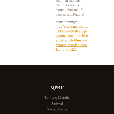
Allamah ALhabib
Salim Assyatiri di
Yaman dan masih
banyak lagi.[/quote]
berikut linknya:
http://www.majelisras
ulullah.org/index.php?
option=com_simplebo
ard&Itemid=&func=vi
ew&catid=8&id=2204
&lang=en#2204
Menu
Tentang Majelis
Jadwal
Sosial Media