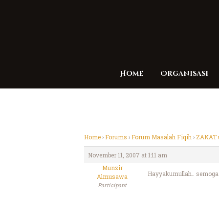
Home
Organisasi
Home
›
Forums
›
Forum Masalah Fiqih
›
ZAKAT 
November 11, 2007 at 1:11 am
Munzir
Hayyakumullah.. semoga 
Almusawa
Participant