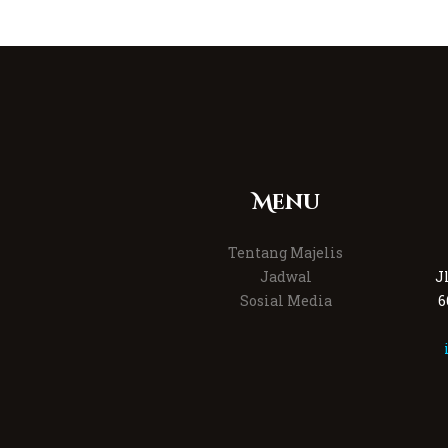
Menu
Tentang Majelis
Jadwal
J
Sosial Media
6