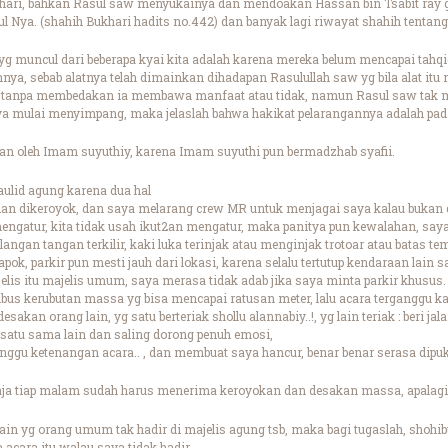
hari, bahkan Rasul saw menyukainya dan mendoakan Hassan bin Tsabit ray g 
l Nya. (shahih Bukhari hadits no.442) dan banyak lagi riwayat shahih tentang
g muncul dari beberapa kyai kita adalah karena mereka belum mencapai tahqi
nnya, sebab alatnya telah dimainkan dihadapan Rasulullah saw yg bila alat it
tanpa membedakan ia membawa manfaat atau tidak, namun Rasul saw tak me
ya mulai menyimpang, maka jelaslah bahwa hakikat pelarangannya adalah pad
kan oleh Imam suyuthiy, karena Imam suyuthi pun bermadzhab syafii.
aulid agung karena dua hal
i dan dikeroyok, dan saya melarang crew MR untuk menjagai saya kalau bukan di
engatur, kita tidak usah ikut2an mengatur, maka panitya pun kewalahan, saya
langan tangan terkilir, kaki luka terinjak atau menginjak trotoar atau batas tem
ok, parkir pun mesti jauh dari lokasi, karena selalu tertutup kendaraan lain s
elis itu majelis umum, saya merasa tidak adab jika saya minta parkir khusus.
 kerubutan massa yg bisa mencapai ratusan meter, lalu acara terganggu kare
sakan orang lain, yg satu berteriak shollu alannabiy..!, yg lain teriak : beri jala
k satu sama lain dan saling dorong penuh emosi,
nggu ketenangan acara.. , dan membuat saya hancur, benar benar serasa dipuk
 saja tiap malam sudah harus menerima keroyokan dan desakan massa, apalag
s lain yg orang umum tak hadir di majelis agung tsb, maka bagi tugaslah, sh
acara itu walau saya tidak hadir.