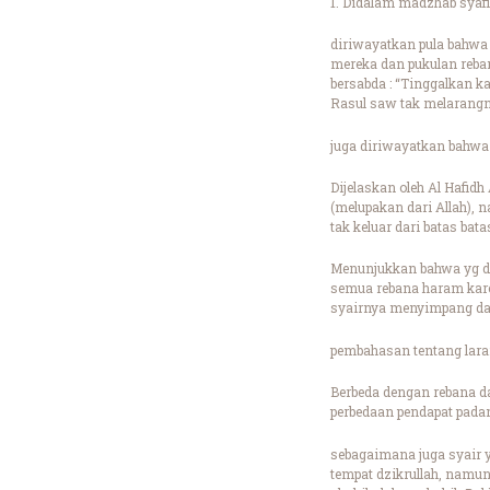
1. Didalam madzhab syafi
diriwayatkan pula bahwa
mereka dan pukulan reba
bersabda : “Tinggalkan ka
Rasul saw tak melarangn
juga diriwayatkan bahwa 
Dijelaskan oleh Al Hafid
(melupakan dari Allah), 
tak keluar dari batas ba
Menunjukkan bahwa yg di
semua rebana haram kare
syairnya menyimpang da
pembahasan tentang laran
Berbeda dengan rebana da
perbedaan pendapat pada
sebagaimana juga syair y
tempat dzikrullah, namun