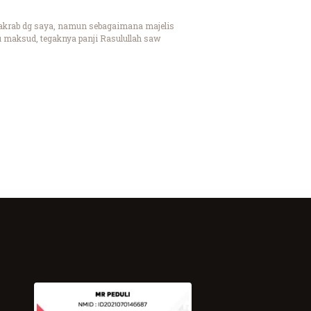
t akrab dg saya, namun sebagaimana majelis
u maksud, tegaknya panji Rasulullah saw