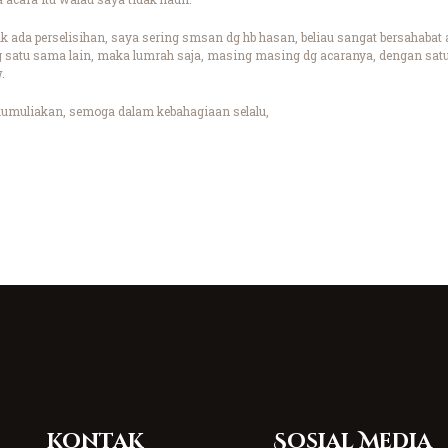
k ada perselisihan, saya sering smsan dg hb hasan, beliau sangat bersahaba
g satu sama lain, maka lumrah saja, masing masing dg acaranya, dengan sat
.
umuliakan, semoga dalam kebahagiaan selalu,
Kontak
Sosial Media