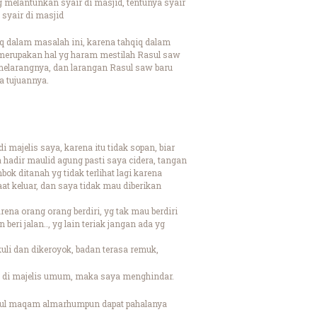
melantunkan syair di masjid, tentunya syair
 syair di masjid
q dalam masalah ini, karena tahqiq dalam
u merupakan hal yg haram mestilah Rasul saw
larangnya, dan larangan Rasul saw baru
a tujuannya.
 majelis saya, karena itu tidak sopan, biar
 hadir maulid agung pasti saya cidera, tangan
bok ditanah yg tidak terlihat lagi karena
aat keluar, dan saya tidak mau diberikan
na orang orang berdiri, yg tak mau berdiri
n beri jalan.., yg lain teriak jangan ada yg
uli dan dikeroyok, badan terasa remuk,
i di majelis umum, maka saya menghindar.
ohibul maqam almarhumpun dapat pahalanya