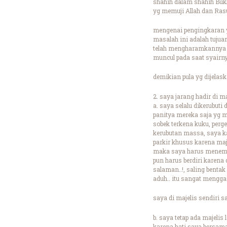
shahih dalam shahih Buk
yg memuji Allah dan Rasu
mengenai pengingkaran y
masalah ini adalah tujua
telah mengharamkannya 
muncul pada saat syairn
demikian pula yg dijelas
2. saya jarang hadir di m
a. saya selalu dikerubut
panitya mereka saja yg m
sobek terkena kuku, perge
kerubutan massa, saya kap
parkir khusus karena maj
maka saya harus menembus
pun harus berdiri karena de
salaman..!, saling benta
aduh.. itu sangat mengga
saya di majelis sendiri
b. saya tetap ada majeli
karena hati saya bersama 