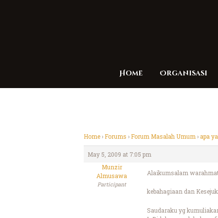
Home
Organisasi
Home
›
Forums
›
Forum Masalah Umum
›
apa ya
May 5, 2009 at 7:05 pm
Munzir
Alaikumsalam warahmatu
Almusawa
Participant
kebahagiaan dan Kesejuk
Saudaraku yg kumuliaka