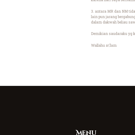
3. antara MR dan NM tida
lain pun jarang bergabun
dalam dakwah beliau saw
Demikian saudaraku yg k
Wallahu a\’lam
Menu