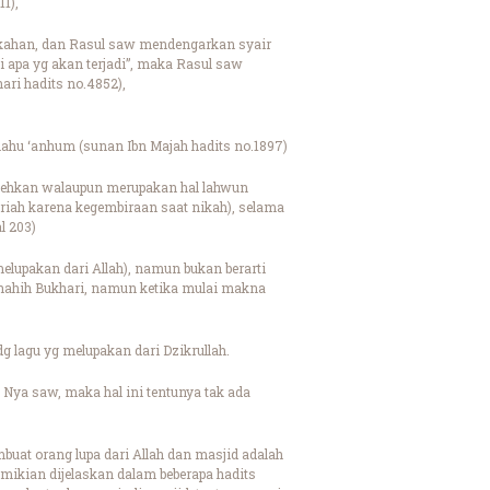
1),
ikahan, dan Rasul saw mendengarkan syair
 apa yg akan terjadi”, maka Rasul saw
ari hadits no.4852),
lahu ‘anhum (sunan Ibn Majah hadits no.1897)
bolehkan walaupun merupakan hal lahwun
ariah karena kegembiraan saat nikah), selama
l 203)
lupakan dari Allah), namun bukan berarti
hahih Bukhari, namun ketika mulai makna
 lagu yg melupakan dari Dzikrullah.
 Nya saw, maka hal ini tentunya tak ada
mbuat orang lupa dari Allah dan masjid adalah
emikian dijelaskan dalam beberapa hadits