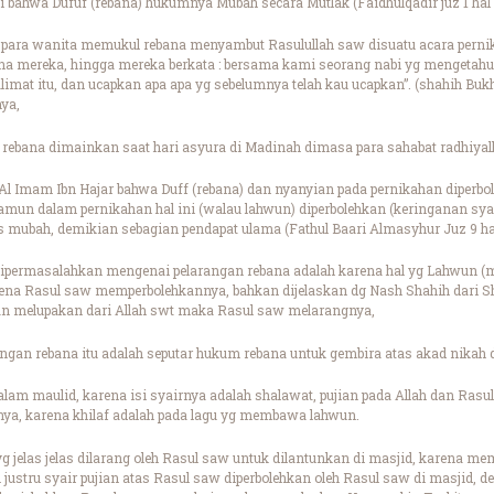
i bahwa Dufuf (rebana) hukumnya Mubah secara Mutlak (Faidhulqadir juz 1 hal 1
 para wanita memukul rebana menyambut Rasulullah saw disuatu acara pern
na mereka, hingga mereka berkata : bersama kami seorang nabi yg mengetahui
limat itu, dan ucapkan apa apa yg sebelumnya telah kau ucapkan”. (shahih Bukh
ya,
rebana dimainkan saat hari asyura di Madinah dimasa para sahabat radhiyal
h Al Imam Ibn Hajar bahwa Duff (rebana) dan nyanyian pada pernikahan diper
namun dalam pernikahan hal ini (walau lahwun) diperbolehkan (keringanan sy
tas mubah, demikian sebagian pendapat ulama (Fathul Baari Almasyhur Juz 9 ha
permasalahkan mengenai pelarangan rebana adalah karena hal yg Lahwun (me
na Rasul saw memperbolehkannya, bahkan dijelaskan dg Nash Shahih dari S
n melupakan dari Allah swt maka Rasul saw melarangnya,
gan rebana itu adalah seputar hukum rebana untuk gembira atas akad nikah dg
lam maulid, karena isi syairnya adalah shalawat, pujian pada Allah dan Rasul
nya, karena khilaf adalah pada lagu yg membawa lahwun.
g jelas jelas dilarang oleh Rasul saw untuk dilantunkan di masjid, karena me
 justru syair pujian atas Rasul saw diperbolehkan oleh Rasul saw di masjid, d