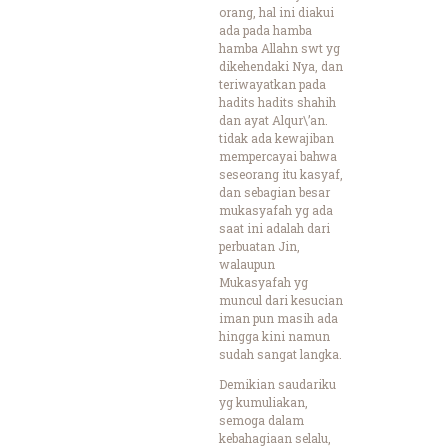
orang, hal ini diakui
ada pada hamba
hamba Allahn swt yg
dikehendaki Nya, dan
teriwayatkan pada
hadits hadits shahih
dan ayat Alqur\’an.
tidak ada kewajiban
mempercayai bahwa
seseorang itu kasyaf,
dan sebagian besar
mukasyafah yg ada
saat ini adalah dari
perbuatan Jin,
walaupun
Mukasyafah yg
muncul dari kesucian
iman pun masih ada
hingga kini namun
sudah sangat langka.
Demikian saudariku
yg kumuliakan,
semoga dalam
kebahagiaan selalu,