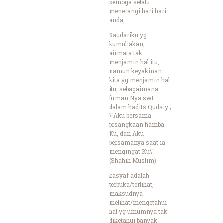
semoga selalu
menerangi hari hari
anda,
Saudariku yg
kumuliakan,
airmata tak
menjamin hal itu,
namun keyakinan
kita yg menjamin hal
itu, sebagaimana
firman Nya swt
dalam hadits Qudsiy ;
\"Aku bersama
prsangkaan hamba
Ku, dan Aku
bersamanya saat ia
mengingat Ku\"
(Shahih Muslim).
kasyaf adalah
terbuka/terlihat,
maksudnya
melihat/mengetahui
hal yg umumnya tak
diketahui banyak