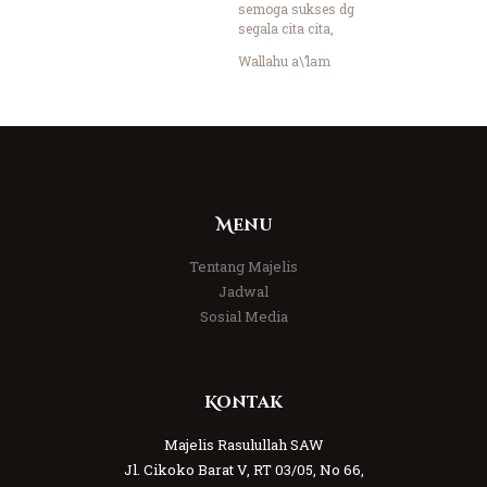
semoga sukses dg
segala cita cita,
Wallahu a\’lam
Menu
Tentang Majelis
Jadwal
Sosial Media
Kontak
Majelis Rasulullah SAW
Jl. Cikoko Barat V, RT 03/05, No 66,