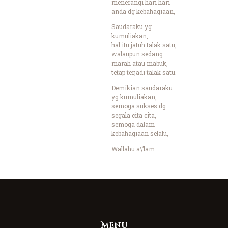
menerangi hari hari
anda dg kebahagiaan,
Saudaraku yg
kumuliakan,
hal itu jatuh talak satu,
walaupun sedang
marah atau mabuk,
tetap terjadi talak satu.
Demikian saudaraku
yg kumuliakan,
semoga sukses dg
segala cita cita,
semoga dalam
kebahagiaan selalu,
Wallahu a\’lam
Menu