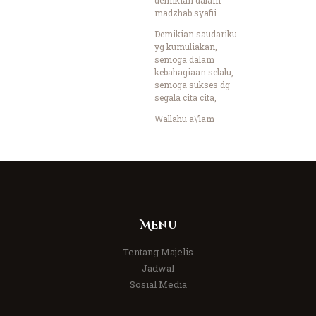
madzhab syafii
Demikian saudariku
yg kumuliakan,
semoga dalam
kebahagiaan selalu,
semoga sukses dg
segala cita cita,
Wallahu a\’lam
Menu
Tentang Majelis
Jadwal
Sosial Media