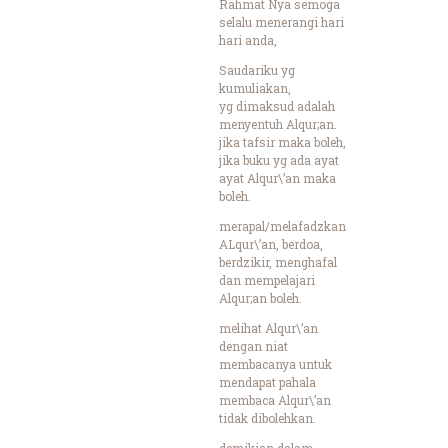
Rahmat Nya semoga
selalu menerangi hari
hari anda,
Saudariku yg
kumuliakan,
yg dimaksud adalah
menyentuh Alqur;an.
jika tafsir maka boleh,
jika buku yg ada ayat
ayat Alqur\’an maka
boleh.
merapal/melafadzkan
ALqur\’an, berdoa,
berdzikir, menghafal
dan mempelajari
Alqur;an boleh.
melihat Alqur\’an
dengan niat
membacanya untuk
mendapat pahala
membaca Alqur\’an
tidak dibolehkan.
demikian dalam