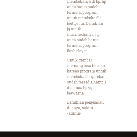
membukanya di hp, hp
anda harus sudah
terinstal program
untuk membuka file
bertipe ini. Demikian
jg untuk
multimedianya, hp
anda sudah harus
terinstal program
flash player.
Untuk gambar
memang bisa terbuka
karena program untuk
membuka file gambar
sudah tersedia hampir
disemua hp yg
berwarna.
Demikian penjelasan
dr saya, salam…
-admin-