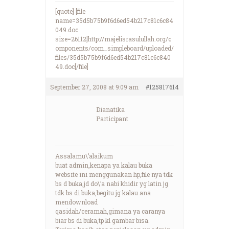
[quote] [file
name=35d5b75b9f6d6ed54b217c81c6c84
049.doc
size=26112]http://majelisrasulullah.org/c
omponents/com_simpleboard/uploaded/
files/35d5b75b9f6d6ed54b217c81c6c840
49.doc[/file]
September 27, 2008 at 9:09 am
#125817614
Dianatika
Participant
Assalamu\’alaikum
buat admin,kenapa ya kalau buka
website ini menggunakan hp,file nya tdk
bs d buka,jd do\’a nabi khidir yg latin jg
tdk bs di buka,begitu jg kalau ana
mendownload
qasidah/ceramah,gimana ya caranya
biar bs di buka,tp kl gambar bisa.