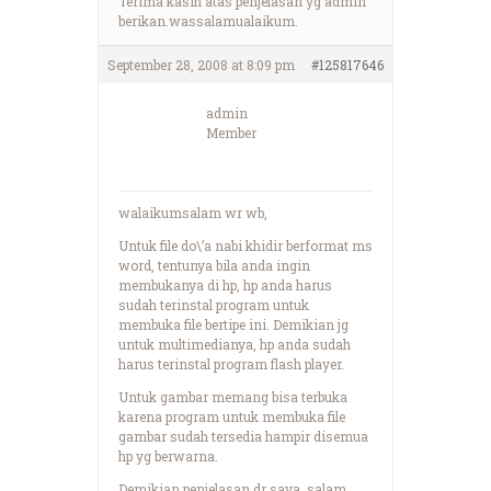
Terima kasih atas penjelasan yg admin
berikan.wassalamualaikum.
September 28, 2008 at 8:09 pm
#125817646
admin
Member
walaikumsalam wr wb,
Untuk file do\’a nabi khidir berformat ms
word, tentunya bila anda ingin
membukanya di hp, hp anda harus
sudah terinstal program untuk
membuka file bertipe ini. Demikian jg
untuk multimedianya, hp anda sudah
harus terinstal program flash player.
Untuk gambar memang bisa terbuka
karena program untuk membuka file
gambar sudah tersedia hampir disemua
hp yg berwarna.
Demikian penjelasan dr saya, salam…