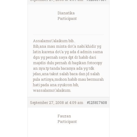
Dianatika
Participant
Assalamu\’alaikum bib..
Bib,ana mau minta do\’a nabi khidir yg
latin karena do\’a yg ada d admin sama
dgn yg pernah saya dpt dr habib dari
majelis dulu pernah di bagikan fotocopy
an nya.tp tanda bacanya ada yg tdk
jelas,ana takut salah baca dan jd salah
pula artinya,mohon habib mau bermurah
hati pada ana.syukron bib,
wassalamu\’alaikum.
September 27, 2008 at 4:09 am
#125817608
Fauzan
Participant