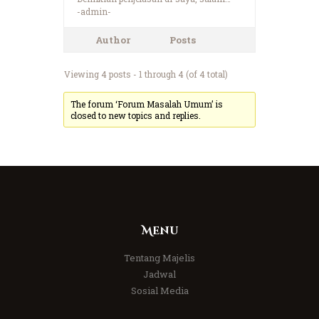
-admin-
Author
Posts
Viewing 4 posts - 1 through 4 (of 4 total)
The forum ‘Forum Masalah Umum’ is
closed to new topics and replies.
Menu
Tentang Majelis
Jadwal
Sosial Media