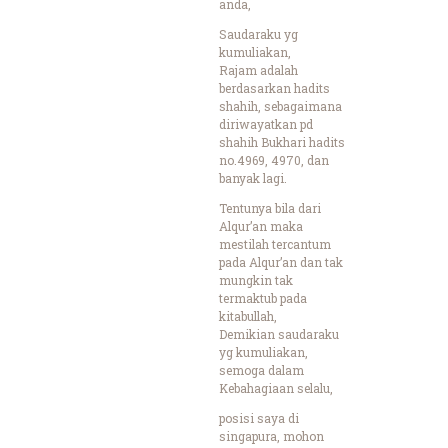
anda,
Saudaraku yg
kumuliakan,
Rajam adalah
berdasarkan hadits
shahih, sebagaimana
diriwayatkan pd
shahih Bukhari hadits
no.4969, 4970, dan
banyak lagi.
Tentunya bila dari
Alqur’an maka
mestilah tercantum
pada Alqur’an dan tak
mungkin tak
termaktub pada
kitabullah,
Demikian saudaraku
yg kumuliakan,
semoga dalam
Kebahagiaan selalu,
posisi saya di
singapura, mohon