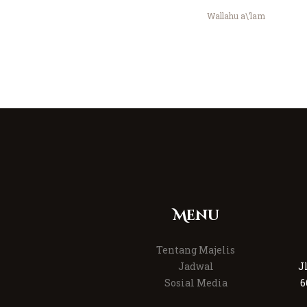
Wallahu a\’lam
Menu
Tentang Majelis
Jadwal
J
Sosial Media
6