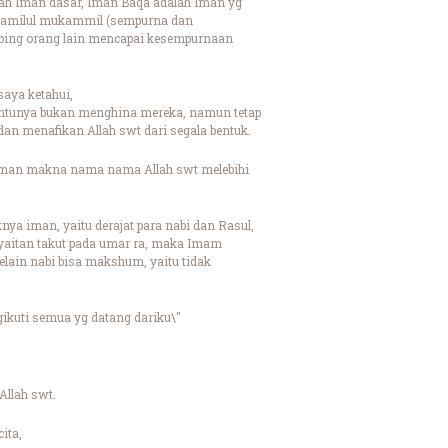
lah Iman dasar, Iman Baqa adalah Iman yg
n Kamilul mukammil (sempurna dan
mbing orang lain mencapai kesempurnaan
saya ketahui,
 tentunya bukan menghina mereka, namun tetap
an menafikan Allah swt dari segala bentuk.
jaman makna nama nama Allah swt melebihi
knya iman, yaitu derajat para nabi dan Rasul,
syaitan takut pada umar ra, maka Imam
ain nabi bisa makshum, yaitu tidak
ikuti semua yg datang dariku\"
Allah swt.
ita,