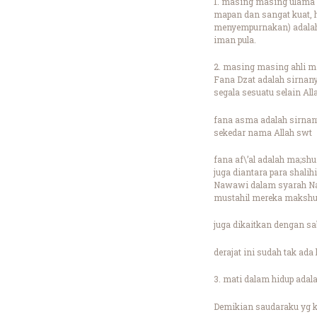
1. masing masing ulama 
mapan dan sangat kuat, 
menyempurnakan) adalah 
iman pula.
2. masing masing ahli ma
Fana Dzat adalah sirnany
segala sesuatu selain Al
fana asma adalah sirnan
sekedar nama Allah swt
fana af\’al adalah ma;shu
juga diantara para shal
Nawawi dalam syarah Naw
mustahil mereka makshum
juga dikaitkan dengan s
derajat ini sudah tak ada 
3. mati dalam hidup adal
Demikian saudaraku yg k