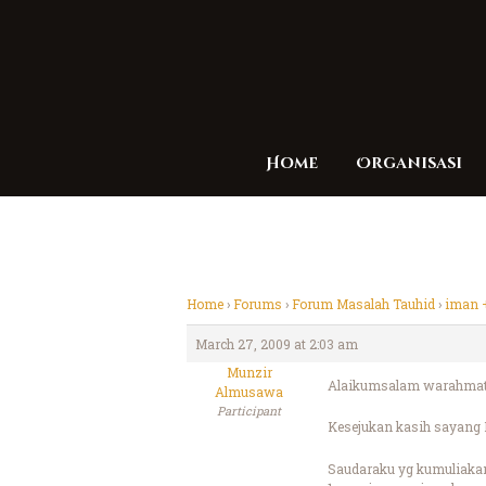
Home
Organisasi
Home
›
Forums
›
Forum Masalah Tauhid
›
iman 
March 27, 2009 at 2:03 am
Munzir
Alaikumsalam warahmatu
Almusawa
Participant
Kesejukan kasih sayang 
Saudaraku yg kumuliaka