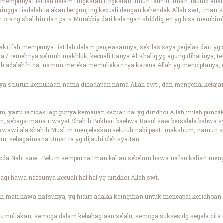
mempunyai istilah dalam tingkatan tingkatan ilmun tauhid, Iman Tauhid ada
hingga tiadalah ia akan bergunjing kecuali dengan kehendak Allah swt, Ima
orang shalihin dan pars Murabbiy dari kalangan shiddiqien yg bisa membi
krifah mempunyai istilah dalam penjelasannya, sekilas saya perjelas dari yg 
a / remehnya seluruh makhluk, kecuali Hanya Al Khaliq yg agung dihatinya,
lah adalah hina, namun mereka memuliakannya karena Allah yg menciptanya, d
ya seluruh kemuliaan nama dihadapan nama Allah swt., dan mengenal keta
m, yaitu ia tidak lagi punya kemauan kecuali hal yg diridhoi Allah,inilah punca
ihin, sebagaimana riwayat Shahih Bukhari baehwa Rasul saw bersabda bahwa 
awi ala shahih Muslim menjelaskan seluruh nabi pasti makshum, namun sel
, sebagaimana Umar ra yg dijauhi oleh syaitan.
abda Nabi saw : Belum sempurna Iman kalian sebelum hawa nafsu kalian meng
lagi hawa nafsunya kecuali hal hal yg diridhoi Allah swt.
ah mati hawa nafsunya, yg hidup adalah keinginan untuk mencapai keridhoan 
umuliakan, semoga dalam kebahagiaan selalu, semoga sukses dg segala cita c