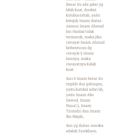
Besar itu ada gelar yg
lebih kuat, disebut
kutubussittah, yaitu
ketujuh Imam diatas
namun Imam Ahmad
bin Hanbal tidak
termasuk, maka jika
riwayat Imam Ahmad
berbenturan dg
riwayat 6 imam
lainnya, maka
riwayatnya kalah
kuat.
dari 6 Imam besar itu
terpilih dua golongan,
yaitu kutubul arba\’ah,
yaitu Imam Abu
Dawud, Imam
Nasa\’;i, Imam
Tirmidzi dan Imam
Ibn Majah,
dan yg diatas mereka
adalah Syaikhain,