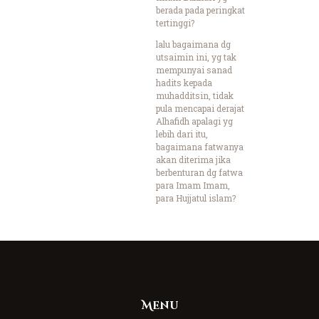
berada pada peringkat
tertinggi?
lalu bagaimana dg
utsaimin ini, yg tak
mempunyai sanad
hadits kepada
muhadditsin, tidak
pula mencapai derajat
Alhafidh apalagi yg
lebih dari itu,
bagaimana fatwanya
akan diterima jika
berbenturan dg fatwa
para Imam Imam,
para Hujjatul islam?
Menu