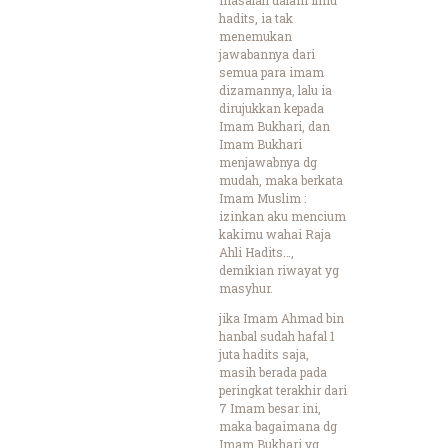
hadits, ia tak
menemukan
jawabannya dari
semua para imam
dizamannya, lalu ia
dirujukkan kepada
Imam Bukhari, dan
Imam Bukhari
menjawabnya dg
mudah, maka berkata
Imam Muslim :
izinkan aku mencium
kakimu wahai Raja
Ahli Hadits…,
demikian riwayat yg
masyhur.
jika Imam Ahmad bin
hanbal sudah hafal 1
juta hadits saja,
masih berada pada
peringkat terakhir dari
7 Imam besar ini,
maka bagaimana dg
Imam Bukhari yg