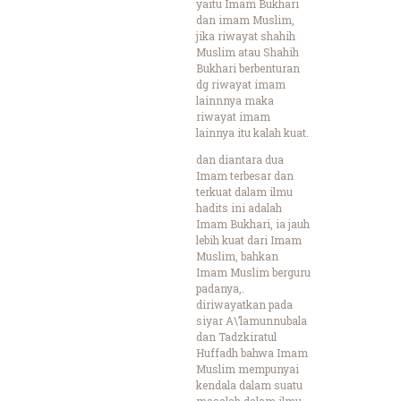
yaitu Imam Bukhari
dan imam Muslim,
jika riwayat shahih
Muslim atau Shahih
Bukhari berbenturan
dg riwayat imam
lainnnya maka
riwayat imam
lainnya itu kalah kuat.
dan diantara dua
Imam terbesar dan
terkuat dalam ilmu
hadits ini adalah
Imam Bukhari, ia jauh
lebih kuat dari Imam
Muslim, bahkan
Imam Muslim berguru
padanya,.
diriwayatkan pada
siyar A\’lamunnubala
dan Tadzkiratul
Huffadh bahwa Imam
Muslim mempunyai
kendala dalam suatu
masalah dalam ilmu