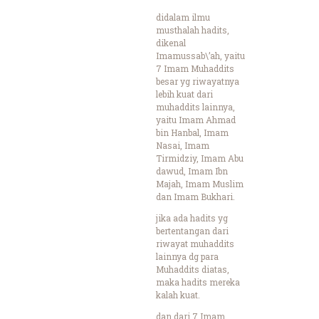
didalam ilmu
musthalah hadits,
dikenal
Imamussab\’ah, yaitu
7 Imam Muhaddits
besar yg riwayatnya
lebih kuat dari
muhaddits lainnya,
yaitu Imam Ahmad
bin Hanbal, Imam
Nasai, Imam
Tirmidziy, Imam Abu
dawud, Imam Ibn
Majah, Imam Muslim
dan Imam Bukhari.
jika ada hadits yg
bertentangan dari
riwayat muhaddits
lainnya dg para
Muhaddits diatas,
maka hadits mereka
kalah kuat.
dan dari 7 Imam