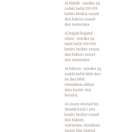
Al Hafidh : mereka yg
sudah hafal 100.000
hadits berikut sanad
dan hukum sanad
dan matannya.
Al hujjah/hujjatul
islam : mereka yg
telah hafal 300.000
hadits berikut sanad,
dan hukum sanad
dan matannya.
Al hakiim : mereka yg
sudah hafal lebih dari
itu dan lebih
mendalam dalam
ilmu hadits dan
lainnya,
Al imam Ahmad bin
Hanbal hafal 1 juta
hadits berikut sanad
dan hukum
matannya, demikian
Imam Abu Dawud.