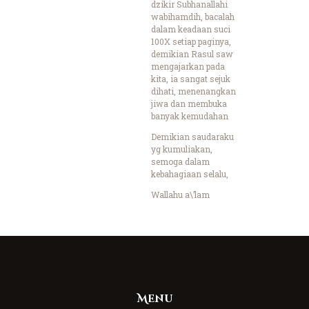
dzikir Subhanallahi
wabihamdih, bacalah
dalam keadaan suci
100X setiap paginya,
demikian Rasul saw
mengajarkan pada
kita, ia sangat sejuk
dihati, menenangkan
jiwa dan membuka
banyak kemudahan
Demikian saudaraku
yg kumuliakan,
semoga dalam
kebahagiaan selalu,
Wallahu a\’lam
Menu