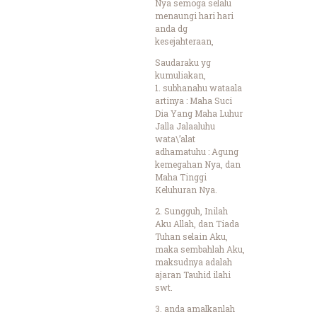
Nya semoga selalu
menaungi hari hari
anda dg
kesejahteraan,
Saudaraku yg
kumuliakan,
1. subhanahu wataala
artinya : Maha Suci
Dia Yang Maha Luhur
Jalla Jalaaluhu
wata\’alat
adhamatuhu : Agung
kemegahan Nya, dan
Maha Tinggi
Keluhuran Nya.
2. Sungguh, Inilah
Aku Allah, dan Tiada
Tuhan selain Aku,
maka sembahlah Aku,
maksudnya adalah
ajaran Tauhid ilahi
swt.
3. anda amalkanlah