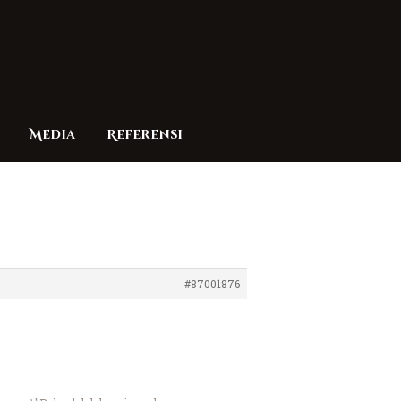
Media
Referensi
#87001876