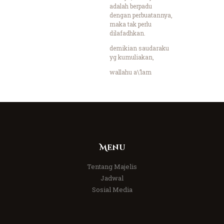
adalah berpadu
dengan perbuatannya,
maka tak perlu
dilafadhkan.
demikian saudaraku
yg kumuliakan,
wallahu a\’lam
Menu
Tentang Majelis
Jadwal
Sosial Media