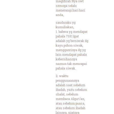
maghfirah Nya swt
semoga selalu
menerangi hari hari
anda,
saudaraku yg
kumuliakan,
1. bahwa yg mendapat
pahala 70X lipat
adalah yg bersiwak dg
kayu pohon siwak,
menggantinya dg yg
lain mendapat pahala
kebersihannya
namun tak mencapai
pahala siwak.
2. waktu
penggunaannya
adalah saat sebelum
ibadah, yaitu sebelum
shalat, sebelum
membaca Alqur\’an,
atau sebelum puasa,
atau sebelum ibadah
lainnya, niatnya