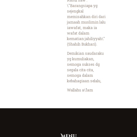
\"Barangsiapa yg
sejengkal
memisahkan diri dari
jamaah muslimin lalu
iawafat, maka ia
wafat dalam
kematian jahiliyyah\"
(Shahih Bukhari).
Demikian saudaraku
yg kumuliakan,
semoga sukses dg
segala cita cita,
semoga dalam
kebahagiaan selalu,
Wallahu a\’lam
Menu