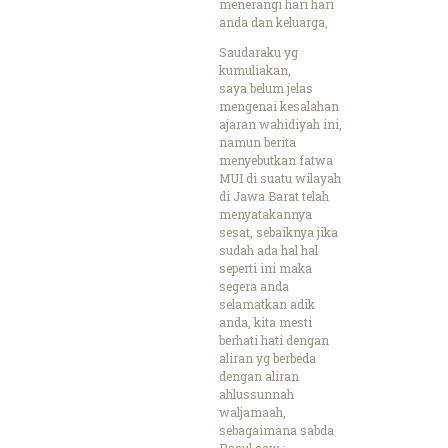
menerangi hari hari
anda dan keluarga,
Saudaraku yg
kumuliakan,
saya belum jelas
mengenai kesalahan
ajaran wahidiyah ini,
namun berita
menyebutkan fatwa
MUI di suatu wilayah
di Jawa Barat telah
menyatakannya
sesat, sebaiknya jika
sudah ada hal hal
seperti ini maka
segera anda
selamatkan adik
anda, kita mesti
berhati hati dengan
aliran yg berbeda
dengan aliran
ahlussunnah
waljamaah,
sebagaimana sabda
Rasul saw :