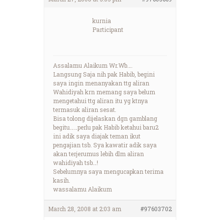
kurnia
Participant
Assalamu Alaikum Wr.Wb….
Langsung Saja nih pak Habib, begini
saya ingin menanyakan ttg aliran
Wahidiyah krn memang saya belum
mengetahui ttg aliran itu yg ktnya
termasuk aliran sesat.
Bisa tolong dijelaskan dgn gamblang
begitu……perlu pak Habib ketahui baru2
ini adik saya diajak teman ikut
pengajian tsb. Sya kawatir adik saya
akan terjerumus lebih dlm aliran
wahidiyah tsb…!
Sebelumnya saya mengucapkan terima
kasih.
wassalamu Alaikum
March 28, 2008 at 2:03 am
#97603702