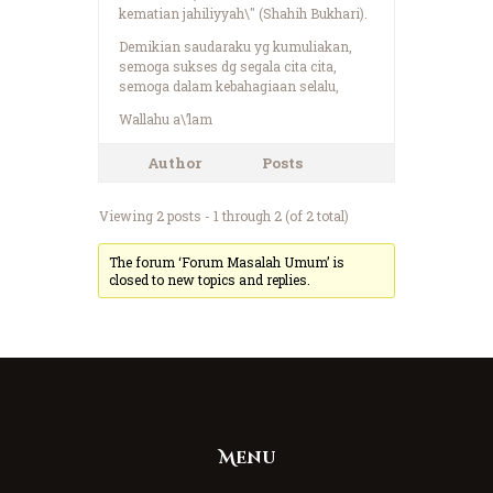
kematian jahiliyyah\" (Shahih Bukhari).
Demikian saudaraku yg kumuliakan,
semoga sukses dg segala cita cita,
semoga dalam kebahagiaan selalu,
Wallahu a\’lam
Author
Posts
Viewing 2 posts - 1 through 2 (of 2 total)
The forum ‘Forum Masalah Umum’ is
closed to new topics and replies.
Menu