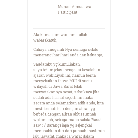
Munzir Almusawa
Participant
Alaikumsalam warahmatullah
wabarakatuh,
Cahaya anugerah Nya semoga selalu
menerangi hari hari anda dan keluarga,
Saudaraku yg kumuliakan,
saya belum jelas mengenai kesalahan
ajaran wahidiyah ini, namun berita
menyebutkan fatwa MUI di suatu
wilayah di Jawa Barat telah
menyatakannya sesat, sebaiknya jika
sudah ada hal hal seperti ini maka
segera anda selamatkan adik anda, kita
mesti berhati hati dengan aliran yg
berbeda dengan aliran ahlussunnah
waljamaah, sebagaimana sabda Rasul
saw : \"Barangsiapa yg sejengkal
memisahkan diri dari jamaah muslimin
lalu iawafat, maka ia wafat dalam