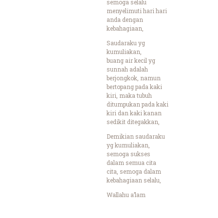
semoga selalu
menyelimuti hari hari
anda dengan
kebahagiaan,
Saudaraku yg
kumuliakan,
buang air kecil yg
sunnah adalah
berjongkok, namun
bertopang pada kaki
kiri, maka tubuh
ditumpukan pada kaki
kiri dan kaki kanan
sedikit ditegakkan,
Demikian saudaraku
yg kumuliakan,
semoga sukses
dalam semua cita
cita, semoga dalam
kebahagiaan selalu,
Wallahu a’lam