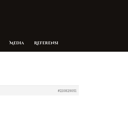
Media
Referensi
#210829051