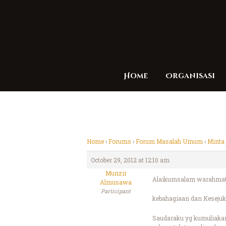
Home
Organisasi
Home
›
Forums
›
Forum Masalah Umum
›
Minta
October 29, 2012 at 12:10 am
Munzir
Alaikumsalam warahmatu
Almusawa
Participant
kebahagiaan dan Kesejuk
Saudaraku yg kumuliaka