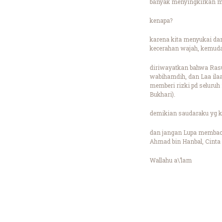
banyak menyingkirkan mu
kenapa?
karena kita menyukai dan
kecerahan wajah, kemuda
diriwayatkan bahwa Rasul
wabihamdih, dan Laa ilaa
memberi rizki pd seluruh 
Bukhari).
demikian saudaraku yg k
dan jangan Lupa membaca
Ahmad bin Hanbal, Cinta
Wallahu a\’lam