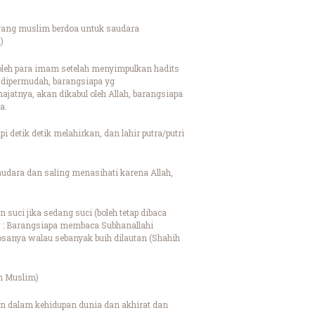
orang muslim berdoa untuk saudara
)
oleh para imam setelah menyimpulkan hadits
 dipermudah, barangsiapa yg
tnya, akan dikabul oleh Allah, barangsiapa
a.
etik detik melahirkan, dan lahir putra/putri
audara dan saling menasihati karena Allah,
uci jika sedang suci (boleh tetap dibaca
w : Barangsiapa membaca Subhanallahi
osanya walau sebanyak buih dilautan (Shahih
ih Muslim)
 dalam kehidupan dunia dan akhirat dan