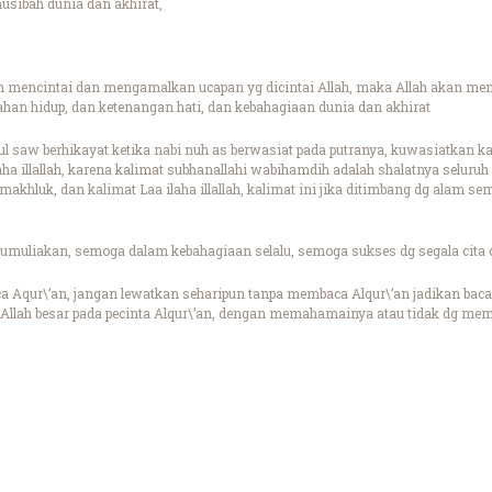
sibah dunia dan akhirat,
 mencintai dan mengamalkan ucapan yg dicintai Allah, maka Allah akan membe
han hidup, dan ketenangan hati, dan kebahagiaan dunia dan akhirat
 saw berhikayat ketika nabi nuh as berwasiat pada putranya, kuwasiatkan kal
ha illallah, karena kalimat subhanallahi wabihamdih adalah shalatnya seluruh 
makhluk, dan kalimat Laa ilaha illallah, kalimat ini jika ditimbang dg alam se
umuliakan, semoga dalam kebahagiaan selalu, semoga sukses dg segala cita c
 Aqur\’an, jangan lewatkan seharipun tanpa membaca Alqur\’an jadikan baca
 Allah besar pada pecinta Alqur\’an, dengan memahamainya atau tidak dg m