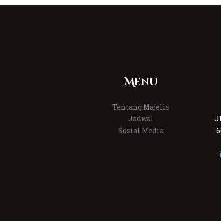
Menu
Tentang Majelis
Jadwal
J
Sosial Media
6