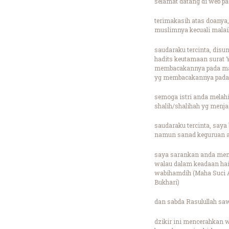
selamat datang di web pa
terimakasih atas doanya,
muslimnya kecuali malai
saudaraku tercinta, dis
hadits keutamaan surat 
membacakannya pada mayy
yg membacakannya pada 
semoga istri anda melahi
shalih/shalihah yg menja
saudaraku tercinta, saya
namun sanad keguruan an
saya sarankan anda memba
walau dalam keadaan hai
wabihamdih (Maha Suci Al
Bukhari)
dan sabda Rasulullah saw
dzikir ini mencerahkan 