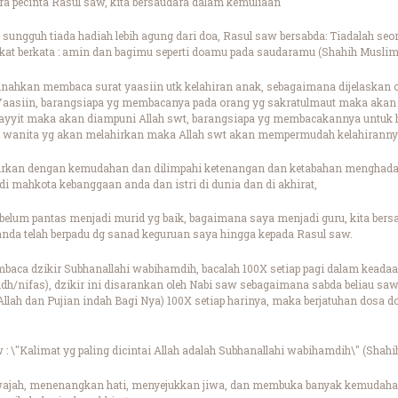
ra pecinta Rasul saw, kita bersaudara dalam kemuliaan
 sungguh tiada hadiah lebih agung dari doa, Rasul saw bersabda: Tiadalah se
kat berkata : amin dan bagimu seperti doamu pada saudaramu (Shahih Muslim
unnahkan membaca surat yaasiin utk kelahiran anak, sebagaimana dijelaskan 
Yaasiin, barangsiapa yg membacanya pada orang yg sakratulmaut maka akan
it maka akan diampuni Allah swt, barangsiapa yg membacakannya untuk haja
wanita yg akan melahirkan maka Allah swt akan mempermudah kelahiranny
rkan dengan kemudahan dan dilimpahi ketenangan dan ketabahan menghadapi d
di mahkota kebanggaan anda dan istri di dunia dan di akhirat,
 belum pantas menjadi murid yg baik, bagaimana saya menjadi guru, kita bers
da telah berpadu dg sanad keguruan saya hingga kepada Rasul saw.
ca dzikir Subhanallahi wabihamdih, bacalah 100X setiap pagi dalam keadaan s
dh/nifas), dzikir ini disarankan oleh Nabi saw sebagaimana sabda beliau sa
lah dan Pujian indah Bagi Nya) 100X setiap harinya, maka berjatuhan dosa d
 : \"Kalimat yg paling dicintai Allah adalah Subhanallahi wabihamdih\" (Shah
wajah, menenangkan hati, menyejukkan jiwa, dan membuka banyak kemudahan