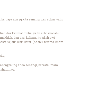
ri apa apa yg kita senangi dan sukai, yaitu
ian dua kalimat mulia, yaitu subhanallahi
makhluk, dan dari kalimat itu Allah swt
mesta ia jauh lebih berat. (Adabul Mufrad Imam
ita,
an yg paling anda senangi, berkata Imam
emahaminya.