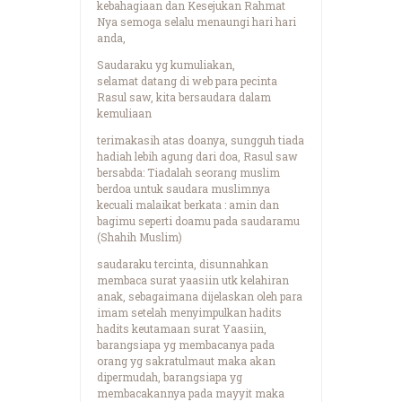
kebahagiaan dan Kesejukan Rahmat
Nya semoga selalu menaungi hari hari
anda,
Saudaraku yg kumuliakan,
selamat datang di web para pecinta
Rasul saw, kita bersaudara dalam
kemuliaan
terimakasih atas doanya, sungguh tiada
hadiah lebih agung dari doa, Rasul saw
bersabda: Tiadalah seorang muslim
berdoa untuk saudara muslimnya
kecuali malaikat berkata : amin dan
bagimu seperti doamu pada saudaramu
(Shahih Muslim)
saudaraku tercinta, disunnahkan
membaca surat yaasiin utk kelahiran
anak, sebagaimana dijelaskan oleh para
imam setelah menyimpulkan hadits
hadits keutamaan surat Yaasiin,
barangsiapa yg membacanya pada
orang yg sakratulmaut maka akan
dipermudah, barangsiapa yg
membacakannya pada mayyit maka