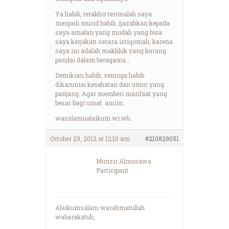
Ya habib, terakhir terimalah saya
menjadi murid habib..ijazahkan kepada
saya amalan yang mudah yang bisa
saya kerjakan secara istiqomah, karena
saya ini adalah makhluk yang kurang
pandai dalam beragama…
Demikian habib, semoga habib
dikaruniai kesehatan dan umur yang
panjang. Agar memberi manfaat yang
besar bagi umat. amiin.
wasslamualaikum wr.wb..
October 29, 2012 at 12:10 am
#210829051
Munzir Almusawa
Participant
Alaikumsalam warahmatullah
wabarakatuh,