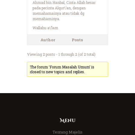
Ahmad bin Hanbal, Cinta Allah besar
pada pecinta Alqur\’an, dengan
memahamainya atau tidak dg
memahaminya.
Wallahu a\’lam
Author
Posts
Viewing 2 posts - 1 through 2 (of 2 total)
The forum ‘Forum Masalah Umum’ is
closed to new topics and replies.
Menu
Tentang Majelis