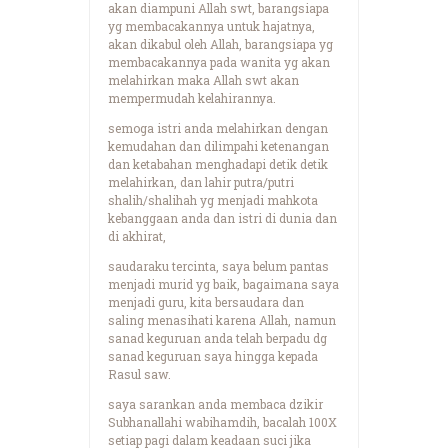
akan diampuni Allah swt, barangsiapa
yg membacakannya untuk hajatnya,
akan dikabul oleh Allah, barangsiapa yg
membacakannya pada wanita yg akan
melahirkan maka Allah swt akan
mempermudah kelahirannya.
semoga istri anda melahirkan dengan
kemudahan dan dilimpahi ketenangan
dan ketabahan menghadapi detik detik
melahirkan, dan lahir putra/putri
shalih/shalihah yg menjadi mahkota
kebanggaan anda dan istri di dunia dan
di akhirat,
saudaraku tercinta, saya belum pantas
menjadi murid yg baik, bagaimana saya
menjadi guru, kita bersaudara dan
saling menasihati karena Allah, namun
sanad keguruan anda telah berpadu dg
sanad keguruan saya hingga kepada
Rasul saw.
saya sarankan anda membaca dzikir
Subhanallahi wabihamdih, bacalah 100X
setiap pagi dalam keadaan suci jika