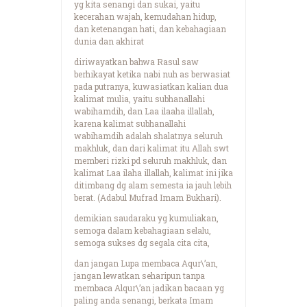
yg kita senangi dan sukai, yaitu
kecerahan wajah, kemudahan hidup,
dan ketenangan hati, dan kebahagiaan
dunia dan akhirat
diriwayatkan bahwa Rasul saw
berhikayat ketika nabi nuh as berwasiat
pada putranya, kuwasiatkan kalian dua
kalimat mulia, yaitu subhanallahi
wabihamdih, dan Laa ilaaha illallah,
karena kalimat subhanallahi
wabihamdih adalah shalatnya seluruh
makhluk, dan dari kalimat itu Allah swt
memberi rizki pd seluruh makhluk, dan
kalimat Laa ilaha illallah, kalimat ini jika
ditimbang dg alam semesta ia jauh lebih
berat. (Adabul Mufrad Imam Bukhari).
demikian saudaraku yg kumuliakan,
semoga dalam kebahagiaan selalu,
semoga sukses dg segala cita cita,
dan jangan Lupa membaca Aqur\’an,
jangan lewatkan seharipun tanpa
membaca Alqur\’an jadikan bacaan yg
paling anda senangi, berkata Imam