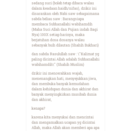
sedang suci (boleh tetap dibaca walau
dalam keadaan haidh/nifas), dzikir ini
disarankan oleh Nabi saw sebagaimana
sabda beliau saw : Barangsiapa
membaca Subhanallahi wabihamdih
(Maha Suci Allah dan Pujian indah Bagi
Nya) 100X setiap harinya, maka
berjatuhan dosa dosanya walau
sebanyak buih dilautan (Shahih Bukhari)
dan sabda Rasulullah saw : \"Kalimat yg
paling dicintai Allah adalah Subhanallahi
wabihamdih\" (Shahih Muslim)
dzikir ini mencerahkan wajah,
menenangkan hati, menyejukkan jiwa,
dan membuka banyak kemudahan
dalam kehidupan dunia dan akhirat dan
banyak menyingkirkan musibah dunia
dan akhirat,
kenapa?
karena kita menyukai dan mencintai
dan mengamalkan ucapan yg dicintai
Allah, maka Allah akan memberi apa apa