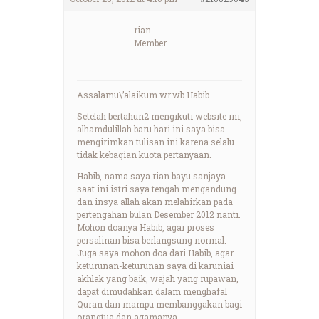
rian
Member
Assalamu\’alaikum wr.wb Habib…
Setelah bertahun2 mengikuti website ini,
alhamdulillah baru hari ini saya bisa
mengirimkan tulisan ini karena selalu
tidak kebagian kuota pertanyaan.
Habib, nama saya rian bayu sanjaya…
saat ini istri saya tengah mengandung
dan insya allah akan melahirkan pada
pertengahan bulan Desember 2012 nanti.
Mohon doanya Habib, agar proses
persalinan bisa berlangsung normal.
Juga saya mohon doa dari Habib, agar
keturunan-keturunan saya di karuniai
akhlak yang baik, wajah yang rupawan,
dapat dimudahkan dalam menghafal
Quran dan mampu membanggakan bagi
orangtua dan agamanya.