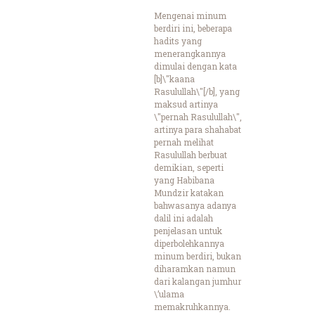
Mengenai minum
berdiri ini, beberapa
hadits yang
menerangkannya
dimulai dengan kata
[b]\"kaana
Rasulullah\"[/b], yang
maksud artinya
\"pernah Rasulullah\",
artinya para shahabat
pernah melihat
Rasulullah berbuat
demikian, seperti
yang Habibana
Mundzir katakan
bahwasanya adanya
dalil ini adalah
penjelasan untuk
diperbolehkannya
minum berdiri, bukan
diharamkan namun
dari kalangan jumhur
\’ulama
memakruhkannya.