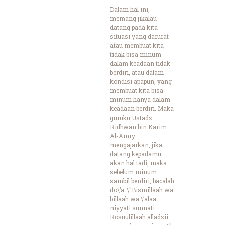
Dalam hal ini,
memang jikalau
datang pada kita
situasi yang darurat
atau membuat kita
tidak bisa minum
dalam keadaan tidak
berdiri, atau dalam
kondisi apapun, yang
membuat kita bisa
minum hanya dalam
keadaan berdiri. Maka
guruku Ustadz
Ridhwan bin Karim
Al-Amry
mengajarkan, jika
datang kepadamu
akan hal tadi, maka
sebelum minum
sambil berdiri, bacalah
do\’a: \"Bismillaah wa
billaah wa \’alaa
niyyati sunnati
Rosuulillaah alladzii