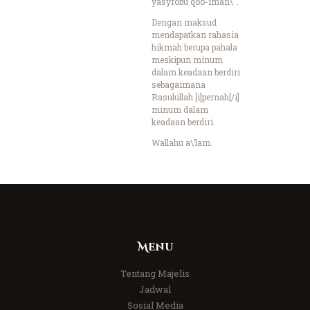
yasyrobu qoo-iman\".
Dengan maksud
mendapatkan rahasia
hikmah berupa pahala
meskipun minum
dalam keadaan berdiri
sebagaimana
Rasulullah [i]pernah[/i]
minum dalam
keadaan berdiri.
Wallahu a\’lam.
Menu
Tentang Majelis
Jadwal
Sosial Media