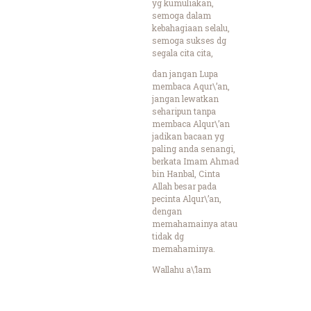
yg kumuliakan,
semoga dalam
kebahagiaan selalu,
semoga sukses dg
segala cita cita,
dan jangan Lupa
membaca Aqur\’an,
jangan lewatkan
seharipun tanpa
membaca Alqur\’an
jadikan bacaan yg
paling anda senangi,
berkata Imam Ahmad
bin Hanbal, Cinta
Allah besar pada
pecinta Alqur\’an,
dengan
memahamainya atau
tidak dg
memahaminya.
Wallahu a\’lam