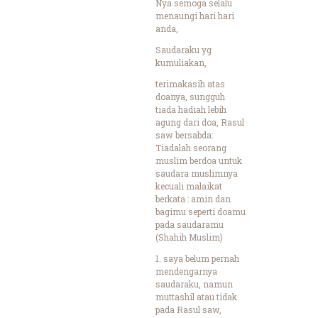
Nya semoga selalu
menaungi hari hari
anda,
Saudaraku yg
kumuliakan,
terimakasih atas
doanya, sungguh
tiada hadiah lebih
agung dari doa, Rasul
saw bersabda:
Tiadalah seorang
muslim berdoa untuk
saudara muslimnya
kecuali malaikat
berkata : amin dan
bagimu seperti doamu
pada saudaramu
(Shahih Muslim)
1. saya belum pernah
mendengarnya
saudaraku, namun
muttashil atau tidak
pada Rasul saw,