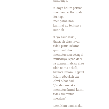
sanadnya.
2. saya belum pernah
mendengar thariqah
itu, tapi
mengamalkan
kalimat itu tentunya
sunnah
3. ya saudaraku,
thariqah alawiyyah
tidak putus selama
gurunya tidak
memutusnya sebagai
muridnya, lepas dari
ia mengamalkan atau
tdak sama sekali,
berkata Imam Hujjatul
Islam Abdullah bin
Alwi Alhaddad,
\"walau mereka
memutus kami, kami
tidak memutus
mereka\"
Demikian saudaraku