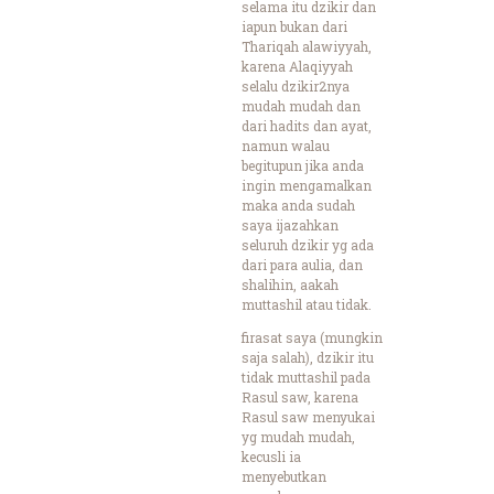
selama itu dzikir dan
iapun bukan dari
Thariqah alawiyyah,
karena Alaqiyyah
selalu dzikir2nya
mudah mudah dan
dari hadits dan ayat,
namun walau
begitupun jika anda
ingin mengamalkan
maka anda sudah
saya ijazahkan
seluruh dzikir yg ada
dari para aulia, dan
shalihin, aakah
muttashil atau tidak.
firasat saya (mungkin
saja salah), dzikir itu
tidak muttashil pada
Rasul saw, karena
Rasul saw menyukai
yg mudah mudah,
kecusli ia
menyebutkan