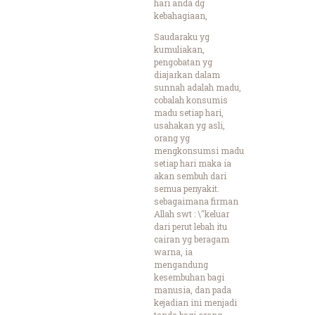
hari anda dg
kebahagiaan,
Saudaraku yg
kumuliakan,
pengobatan yg
diajarkan dalam
sunnah adalah madu,
cobalah konsumis
madu setiap hari,
usahakan yg asli,
orang yg
mengkonsumsi madu
setiap hari maka ia
akan sembuh dari
semua penyakit.
sebagaimana firman
Allah swt : \"keluar
dari perut lebah itu
cairan yg beragam
warna, ia
mengandung
kesembuhan bagi
manusia, dan pada
kejadian ini menjadi
tanda bagi orang