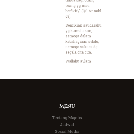
orang yg mau
berfikir\" (QS Annahl
69).
Demikian saudaraku
yg kumuliakan,
semoga dalam
kebahagiaan selalu,
semoga sukses dg
segala cita cita,
Wallahu a\’lam
Menu
Tentang Majelis
Jadwal
Sosial Media