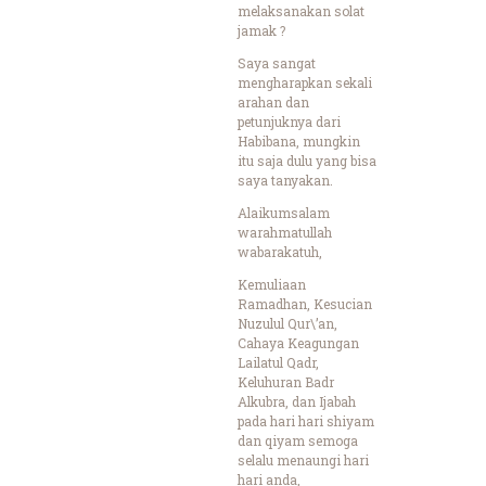
melaksanakan solat
jamak ?
Saya sangat
mengharapkan sekali
arahan dan
petunjuknya dari
Habibana, mungkin
itu saja dulu yang bisa
saya tanyakan.
Alaikumsalam
warahmatullah
wabarakatuh,
Kemuliaan
Ramadhan, Kesucian
Nuzulul Qur\’an,
Cahaya Keagungan
Lailatul Qadr,
Keluhuran Badr
Alkubra, dan Ijabah
pada hari hari shiyam
dan qiyam semoga
selalu menaungi hari
hari anda,