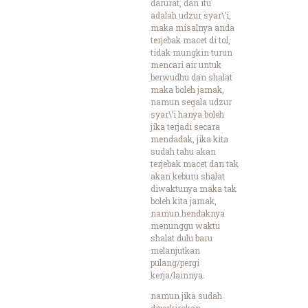
darurat, dan itu
adalah udzur syar\’i,
maka misalnya anda
terjebak macet di tol,
tidak mungkin turun
mencari air untuk
berwudhu dan shalat
maka boleh jamak,
namun segala udzur
syar\’i hanya boleh
jika terjadi secara
mendadak, jika kita
sudah tahu akan
terjebak macet dan tak
akan keburu shalat
diwaktunya maka tak
boleh kita jamak,
namun hendaknya
menunggu waktu
shalat dulu baru
melanjutkan
pulang/pergi
kerja/lainnya.
namun jika sudah
diperkirakan