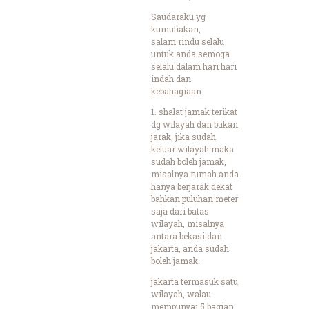
Saudaraku yg
kumuliakan,
salam rindu selalu
untuk anda semoga
selalu dalam hari hari
indah dan
kebahagiaan.
1. shalat jamak terikat
dg wilayah dan bukan
jarak, jika sudah
keluar wilayah maka
sudah boleh jamak,
misalnya rumah anda
hanya berjarak dekat
bahkan puluhan meter
saja dari batas
wilayah, misalnya
antara bekasi dan
jakarta, anda sudah
boleh jamak.
jakarta termasuk satu
wilayah, walau
mempunyai 5 bagian