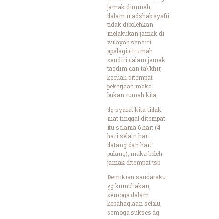
jamak dirumah,
dalam madzhab syafii
tidak dibolehkan
melakukan jamak di
wilayah sendiri
apalagi dirumah
sendiri dalam jamak
taqdim dan ta\’khir,
kecuali ditempat
pekerjaan maka
bukan rumah kita,
dg syarat kita tidak
niat tinggal ditempat
itu selama 6 hari (4
hari selain hari
datang dan hari
pulang), maka boleh
jamak ditempat tsb
Demikian saudaraku
yg kumuliakan,
semoga dalam
kebahagiaan selalu,
semoga sukses dg