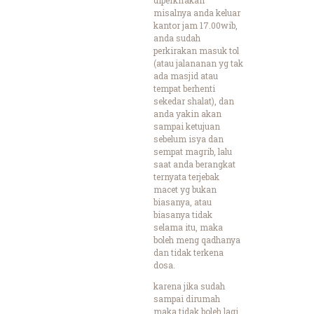
misalnya anda keluar
kantor jam 17.00wib,
anda sudah
perkirakan masuk tol
(atau jalananan yg tak
ada masjid atau
tempat berhenti
sekedar shalat), dan
anda yakin akan
sampai ketujuan
sebelum isya dan
sempat magrib, lalu
saat anda berangkat
ternyata terjebak
macet yg bukan
biasanya, atau
biasanya tidak
selama itu, maka
boleh meng qadhanya
dan tidak terkena
dosa.
karena jika sudah
sampai dirumah
maka tidak boleh lagi