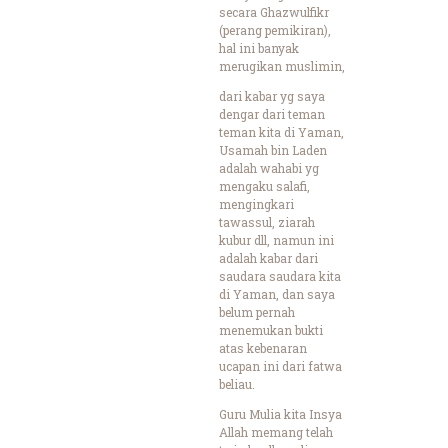
secara Ghazwulfikr
(perang pemikiran),
hal ini banyak
merugikan muslimin,
dari kabar yg saya
dengar dari teman
teman kita di Yaman,
Usamah bin Laden
adalah wahabi yg
mengaku salafi,
mengingkari
tawassul, ziarah
kubur dll, namun ini
adalah kabar dari
saudara saudara kita
di Yaman, dan saya
belum pernah
menemukan bukti
atas kebenaran
ucapan ini dari fatwa
beliau.
Guru Mulia kita Insya
Allah memang telah