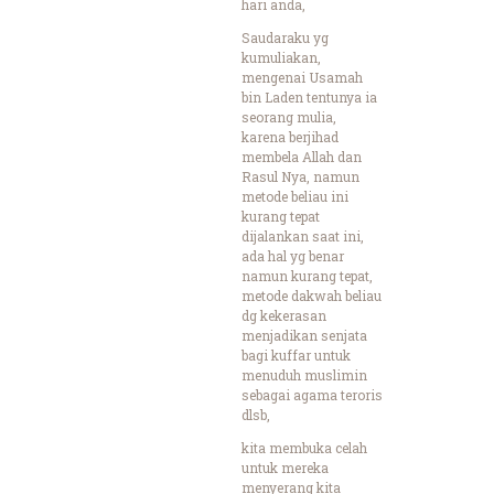
hari anda,
Saudaraku yg
kumuliakan,
mengenai Usamah
bin Laden tentunya ia
seorang mulia,
karena berjihad
membela Allah dan
Rasul Nya, namun
metode beliau ini
kurang tepat
dijalankan saat ini,
ada hal yg benar
namun kurang tepat,
metode dakwah beliau
dg kekerasan
menjadikan senjata
bagi kuffar untuk
menuduh muslimin
sebagai agama teroris
dlsb,
kita membuka celah
untuk mereka
menyerang kita