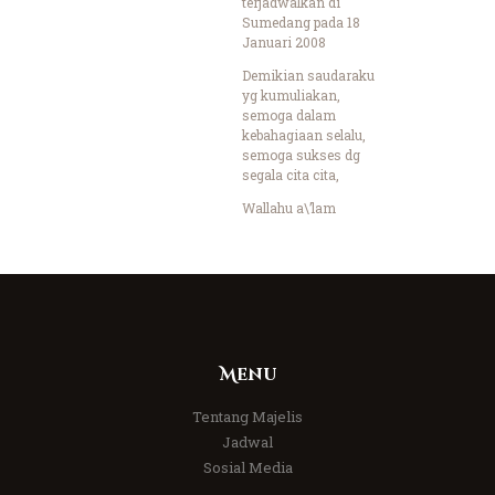
terjadwalkan di
Sumedang pada 18
Januari 2008
Demikian saudaraku
yg kumuliakan,
semoga dalam
kebahagiaan selalu,
semoga sukses dg
segala cita cita,
Wallahu a\’lam
Menu
Tentang Majelis
Jadwal
Sosial Media