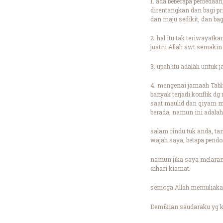
1. ada beberapa perbedaan,
direntangkan dan bagi p
dan maju sedikit, dan bag
2. hal itu tak teriwayatk
justru Allah swt semaki
3. upah itu adalah untuk
4. mengenai jamaah Tabl
banyak terjadi konflik d
saat maulid dan qiyam m
berada, namun ini adal
salam rindu tuk anda, ta
wajah saya, betapa pendo
namun jika saya melarang
dihari kiamat.
semoga Allah memuliakan
Demikian saudaraku yg k