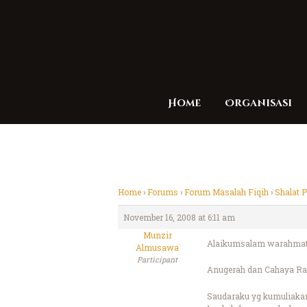
Home
Organisasi
Home
›
Forums
›
Forum Masalah Fiqih
›
Shalat 
November 16, 2008 at 6:11 am
Munzir
Alaikumsalam warahmatu
Almusawa
Participant
Anugerah dan Cahaya Rah
Saudaraku yg kumuliaka