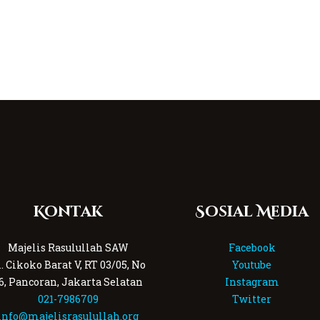
Kontak
Sosial Media
Majelis Rasulullah SAW
Facebook
l. Cikoko Barat V, RT 03/05, No
Youtube
6, Pancoran, Jakarta Selatan
Instagram
021-7986709
Twitter
info@majelisrasulullah.org