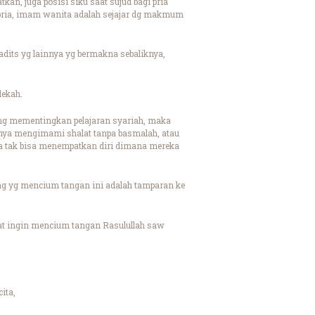
tkan, juga posisi siku saat sujud bagi pria
 pria, imam wanita adalah sejajar dg makmum
hadits yg lainnya yg bermakna sebaliknya,
dekah.
ng mementingkan pelajaran syariah, maka
alnya mengimami shalat tanpa basmalah, atau
ga tak bisa menempatkan diri dimana mereka
rang yg mencium tangan ini adalah tamparan ke
aat ingin mencium tangan Rasulullah saw
ita,