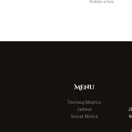
Wallahu a\’lam
Menu
Tentang Majelis
Jadwal
J
Sosial Media
6