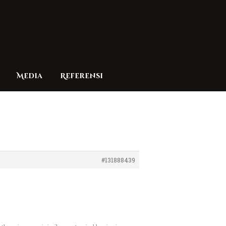
Media
Referensi
#131888439