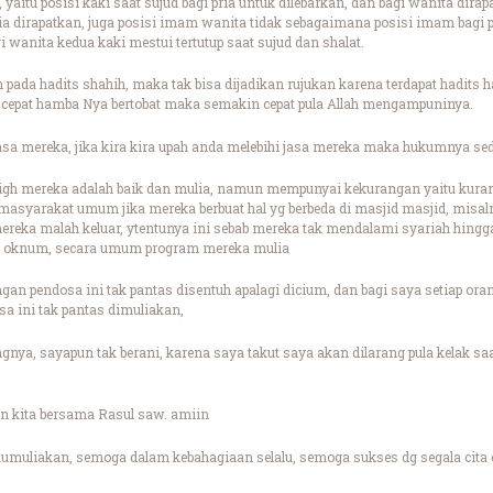
 yaitu posisi kaki saat sujud bagi pria untuk dilebarkan, dan bagi wanita dirapa
ria dirapatkan, juga posisi imam wanita tidak sebagaimana posisi imam bagi
i wanita kedua kaki mestui tertutup saat sujud dan shalat.
an pada hadits shahih, maka tak bisa dijadikan rujukan karena terdapat hadits 
n cepat hamba Nya bertobat maka semakin cepat pula Allah mengampuninya.
 jasa mereka, jika kira kira upah anda melebihi jasa mereka maka hukumnya se
igh mereka adalah baik dan mulia, namun mempunyai kekurangan yaitu kura
g masyarakat umum jika mereka berbuat hal yg berbeda di masjid masjid, mis
ereka malah keluar, ytentunya ini sebab mereka tak mendalami syariah hing
ah oknum, secara umum program mereka mulia
ngan pendosa ini tak pantas disentuh apalagi dicium, dan bagi saya setiap o
sa ini tak pantas dimuliakan,
nya, sayapun tak berani, karena saya takut saya akan dilarang pula kelak s
 kita bersama Rasul saw. amiin
umuliakan, semoga dalam kebahagiaan selalu, semoga sukses dg segala cita c