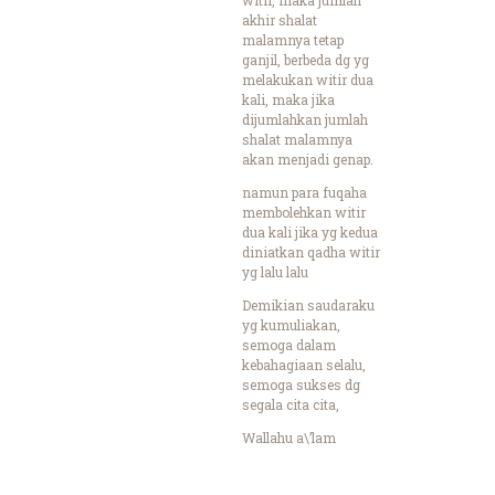
akhir shalat
malamnya tetap
ganjil, berbeda dg yg
melakukan witir dua
kali, maka jika
dijumlahkan jumlah
shalat malamnya
akan menjadi genap.
namun para fuqaha
membolehkan witir
dua kali jika yg kedua
diniatkan qadha witir
yg lalu lalu
Demikian saudaraku
yg kumuliakan,
semoga dalam
kebahagiaan selalu,
semoga sukses dg
segala cita cita,
Wallahu a\’lam