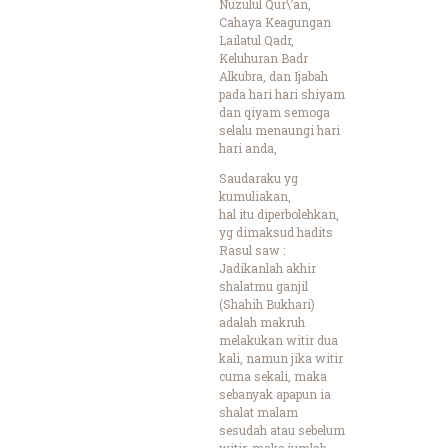
Nuzulul Qur\’an,
Cahaya Keagungan
Lailatul Qadr,
Keluhuran Badr
Alkubra, dan Ijabah
pada hari hari shiyam
dan qiyam semoga
selalu menaungi hari
hari anda,
Saudaraku yg
kumuliakan,
hal itu diperbolehkan,
yg dimaksud hadits
Rasul saw :
Jadikanlah akhir
shalatmu ganjil
(Shahih Bukhari)
adalah makruh
melakukan witir dua
kali, namun jika witir
cuma sekali, maka
sebanyak apapun ia
shalat malam
sesudah atau sebelum
witir, maka jumlah