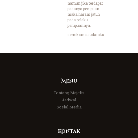
namun jika terdapat
padanya penipuan
maka haram jatuh
pada pelaku
penipuannya.
demikian saudaraku.
Menu
Tentang Majelis
Jadwal
Sosial Media
Kontak