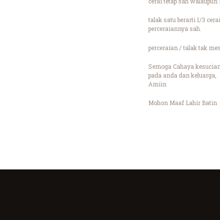
cerai tetap sah walaupun
talak satu berarti 1/3 ce
perceraiannya sah.
perceraian / talak tak m
Semoga Cahaya kesucian Id
pada anda dan keluarga,
Amiin
Mohon Maaf Lahir Batin