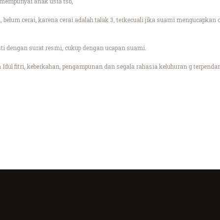
 mempunyai anak usia tsb,
rai, belum cerai, karena cerai adalah talak 3, terkecuali jika suami mengucapka
esti dengan surat resmi, cukup dengan ucapan suami.
ul fitri, keberkahan, pengampunan dan segala rahasia keluhuran g terpendam p