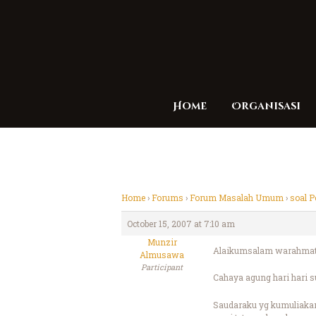
Home
Organisasi
Home
›
Forums
›
Forum Masalah Umum
›
soal P
October 15, 2007 at 7:10 am
Munzir
Alaikumsalam warahmatu
Almusawa
Participant
Cahaya agung hari hari s
Saudaraku yg kumuliaka