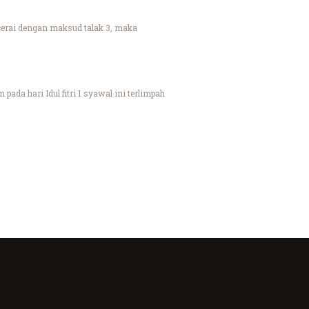
n cerai dengan maksud talak 3, maka
ada hari Idul fitri 1 syawal ini terlimpah