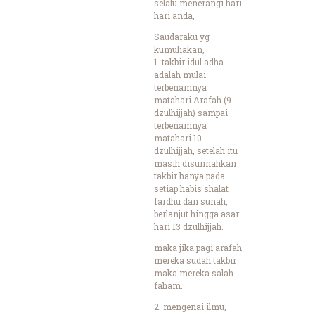
selalu menerangi hari
hari anda,
Saudaraku yg
kumuliakan,
1. takbir idul adha
adalah mulai
terbenamnya
matahari Arafah (9
dzulhijjah) sampai
terbenamnya
matahari 10
dzulhijjah, setelah itu
masih disunnahkan
takbir hanya pada
setiap habis shalat
fardhu dan sunah,
berlanjut hingga asar
hari 13 dzulhijjah.
maka jika pagi arafah
mereka sudah takbir
maka mereka salah
faham.
2. mengenai ilmu,