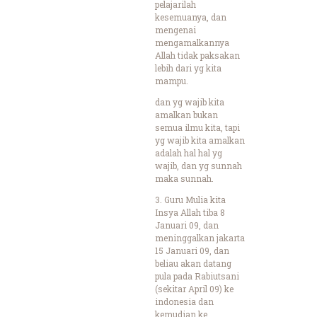
pelajarilah
kesemuanya, dan
mengenai
mengamalkannya
Allah tidak paksakan
lebih dari yg kita
mampu.
dan yg wajib kita
amalkan bukan
semua ilmu kita, tapi
yg wajib kita amalkan
adalah hal hal yg
wajib, dan yg sunnah
maka sunnah.
3. Guru Mulia kita
Insya Allah tiba 8
Januari 09, dan
meninggalkan jakarta
15 Januari 09, dan
beliau akan datang
pula pada Rabiutsani
(sekitar April 09) ke
indonesia dan
kemudian ke