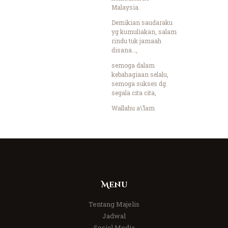
Malaysia.
Demikian saudaraku
yg kumuliakan, salam
rindu tuk jamaah
disana…,
semoga dalam
kebahagiaan selalu,
semoga sukses dg
segala cita cita,
Wallahu a\’lam
Menu
Tentang Majelis
Jadwal
Sosial Media