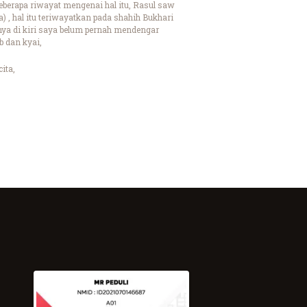
eberapa riwayat mengenai hal itu, Rasul saw
 , hal itu teriwayatkan pada shahih Bukhari
ya di kiri saya belum pernah mendengar
b dan kyai,
ita,