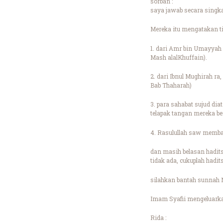
sorban :
saya jawab secara singka
Mereka itu mengatakan t
1. dari Amr bin Umayyah 
Mash alalKhuffain).
2. dari Ibnul Mughirah r
Bab Thaharah)
3. para sahabat sujud d
telapak tangan mereka be
4. Rasulullah saw memba
dan masih belasan hadits
tidak ada, cukuplah hadi
silahkan bantah sunnah 
Imam Syafii mengeluark
Rida :