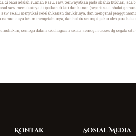
 di bahu adalah sunnah Rasul saw, teriwayatkan pada shahih Bukhari, ada b
ul saw memakainya dilipatkan di kiri dan kanan (seperti saat shalat gerhana)
 saw selalu menyukai sebelah kanan dari kirinya, dan mengenai penggunaann
namun saya belum mengetahuinya, dan hal itu sering dipakai oleh para habai
umuliakan, semoga dalam kebahagiaan selalu, semoga sukses dg segala cita c
Kontak
Sosial Media