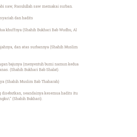
 Nabi saw, Rasulullah saw memakai surban.
syariah dan hadits
dua khuffnya (Shahih Bukhari Bab Wudhu, Al
ajahnya, dan atas surbannya (Shahih Muslim
lengan bajunya (menyentuh bumi namun kedua
nas. (Shahih Bukhari Bab Shalat).
ya (Shahih Muslim Bab Thaharah)
g disebutkan, seandainya kesemua hadits itu
ngku\" (Shahih Bukhari).