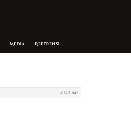
Media
Referensi
#162111943