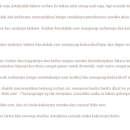
t saja, ketahuilah bahwa sorban itu bukan adat orang arab saja, tapi sunnah
idak ada haditsnya menunjukkan betapa rendahnya pemahaman mereka akan 
ra dari ayahnya berkata : Kulihat Rasulullah saw mengusap surbannya dan ke
a, dari ayahnya, bahwa Rasulullah saw mengusap kedua khuffnya, dan depan w
iatas Surban dan kopyahnya dan kedua tangan mereka disembunyikan dikain 
ralaskan bajunya krn bumi sangat panas untuk disentuh). saat cuaca sangat pa
suh surbannya (tanpa membukanya saat wudhu) lalu mengusap kedua khuff n
 shahih meriwayatkan tentang surban ini, mengenai hadits hadits dhoif itu y
ts Nabi saw : \"Barangsiapa yg tak menyukai sunnahku maka ia bukan golonga
Nabi saw, dan itu tanda keluarnya mereka dari ummat Nabi saw.
an fatwa bila seorang muslim menghina sunnah maka hukumnya kufur.