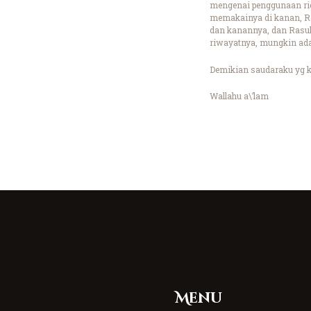
mengenai penggunaan rida
memakainya di kanan, Ras
dan kanannya, dan Rasul
riwayatnya, mungkin ada 
Demikian saudaraku yg k
Wallahu a\’lam
Menu