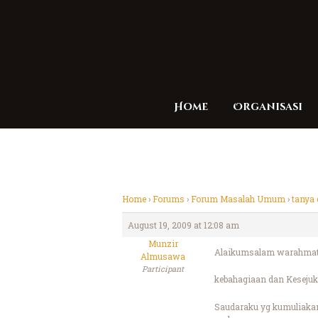
Home
Organisasi
Home
›
Forums
›
Forum Masalah Umum
›
tanya
August 19, 2009 at 12:08 am
Munzir
Alaikumsalam warahmatu
Almusawa
Participant
kebahagiaan dan Kesejuk
Saudaraku yg kumuliaka