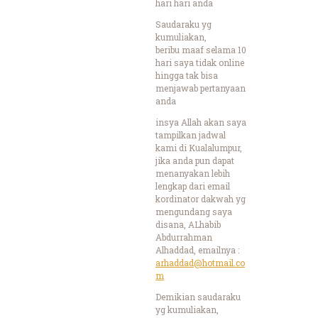
hari hari anda
Saudaraku yg
kumuliakan,
beribu maaf selama 10
hari saya tidak online
hingga tak bisa
menjawab pertanyaan
anda
insya Allah akan saya
tampilkan jadwal
kami di Kualalumpur,
jika anda pun dapat
menanyakan lebih
lengkap dari email
kordinator dakwah yg
mengundang saya
disana, ALhabib
Abdurrahman
Alhaddad, emailnya :
arhaddad@hotmail.co
m
Demikian saudaraku
yg kumuliakan,