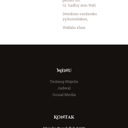
12. Qadhiy atau Wali
Demikian saudaraku
yg kumuliakan,
Wallahu a’lam
Menu
Tentang Majelis
Jadwal
Sosial Media
Kontak