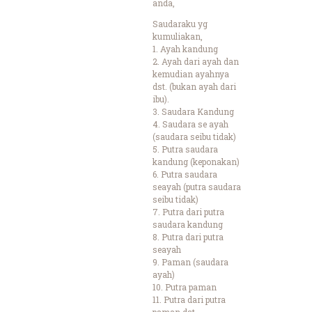
anda,
Saudaraku yg
kumuliakan,
1. Ayah kandung
2. Ayah dari ayah dan
kemudian ayahnya
dst. (bukan ayah dari
ibu).
3. Saudara Kandung
4. Saudara se ayah
(saudara seibu tidak)
5. Putra saudara
kandung (keponakan)
6. Putra saudara
seayah (putra saudara
seibu tidak)
7. Putra dari putra
saudara kandung
8. Putra dari putra
seayah
9. Paman (saudara
ayah)
10. Putra paman
11. Putra dari putra
paman dst.