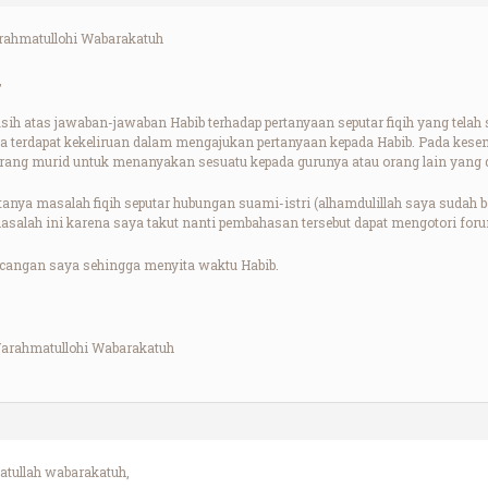
ahmatullohi Wabarakatuh
,
sih atas jawaban-jawaban Habib terhadap pertanyaan seputar fiqih yang telah 
a terdapat kekeliruan dalam mengajukan pertanyaan kepada Habib. Pada kes
orang murid untuk menanyakan sesuatu kepada gurunya atau orang lain yang d
tanya masalah fiqih seputar hubungan suami-istri (alhamdulillah saya sudah 
asalah ini karena saya takut nanti pembahasan tersebut dapat mengotori foru
cangan saya sehingga menyita waktu Habib.
arahmatullohi Wabarakatuh
tullah wabarakatuh,