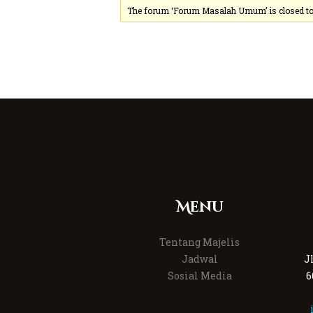
The forum ‘Forum Masalah Umum’ is closed to 
Menu
Tentang Majelis
Jadwal
J
Sosial Media
6