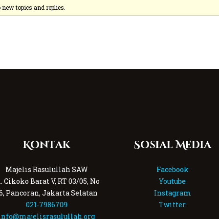
new topics and replies.
Kontak
Sosial Media
Majelis Rasulullah SAW
Facebook
l. Cikoko Barat V, RT 03/05, No
Youtube
6, Pancoran, Jakarta Selatan
Instagram
021-7986709
Twitter
info@majelisrasulullah.org