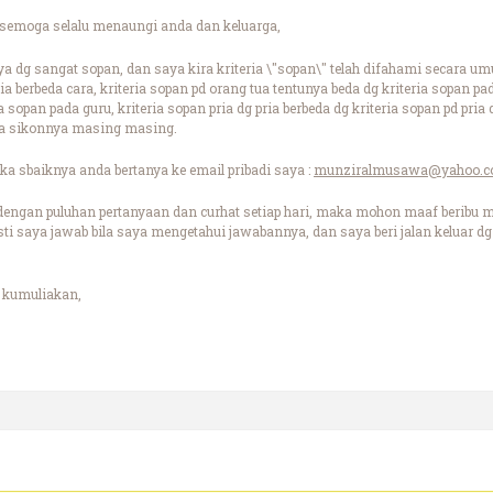
emoga selalu menaungi anda dan keluarga,
a dg sangat sopan, dan saya kira kriteria \"sopan\" telah difahami secara um
erbeda cara, kriteria sopan pd orang tua tentunya beda dg kriteria sopan pa
a sopan pada guru, kriteria sopan pria dg pria berbeda dg kriteria sopan pd pria
a sikonnya masing masing.
ka sbaiknya anda bertanya ke email pribadi saya :
munziralmusawa@yahoo.
dengan puluhan pertanyaan dan curhat setiap hari, maka mohon maaf beribu m
pasti saya jawab bila saya mengetahui jawabannya, dan saya beri jalan kelua
 kumuliakan,