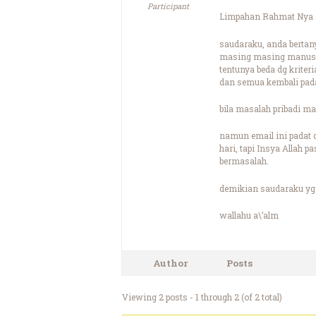
Participant
Limpahan Rahmat Nya s
saudaraku, anda bertany
masing masing manusia b
tentunya beda dg kriteri
dan semua kembali pad
bila masalah pribadi ma
namun email ini padat 
hari, tapi Insya Allah 
bermasalah.
demikian saudaraku yg
wallahu a\’alm
Author
Posts
Viewing 2 posts - 1 through 2 (of 2 total)