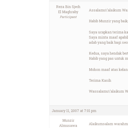
Reza Bin Sjech
Assalamu\’alaikum War
El Maghraby
Participant
Habib Munzir yang baik
Saya ucapkan terima ka
Saya minta maaf apabil
adab yang baik bagi se
Kedua, saya hendak ber
Habib yang pas untuk m
Mohon maaf atas kelan
Terima Kasih
Wassalamu\’alaikum W
January 11, 2007 at 7:01 pm
Munzir
Alaikumsalam warahma
Almusawa