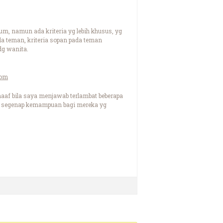
um, namun ada kriteria yg lebih khusus, yg
da teman, kriteria sopan pada teman
 dg wanita.
com
aaf bila saya menjawab terlambat beberapa
r dg segenap kemampuan bagi mereka yg