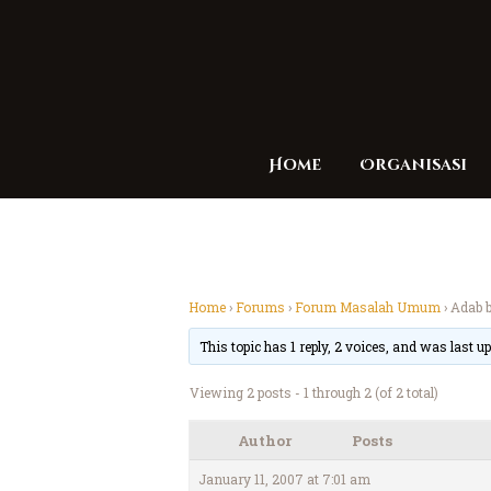
Home
Organisasi
Home
›
Forums
›
Forum Masalah Umum
›
Adab 
This topic has 1 reply, 2 voices, and was last 
Viewing 2 posts - 1 through 2 (of 2 total)
Author
Posts
January 11, 2007 at 7:01 am