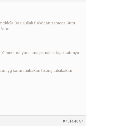
engidola Rasulullah SAW,dan semoga Guru
y.Amin.
n)? menurut yang ana pernah belajar,katanya
 Kami yg kami muliakan tolong dibukakan
#73144047