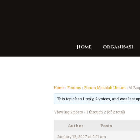
Home
Organisasi
Home
›
Forums
›
Forum Masalah Umum
›
Al Ba
This topic has 1 reply, 2 voices, and was last 
Viewing 2 posts - 1 through 2 (of 2 total)
Author
Posts
January 12, 2007 at 9:01 am