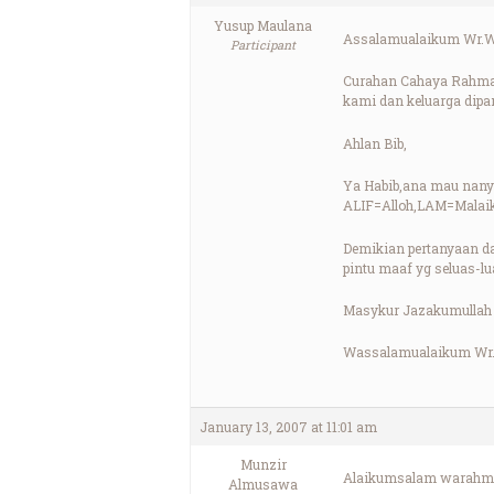
Yusup Maulana
Assalamualaikum Wr.W
Participant
Curahan Cahaya Rahmat 
kami dan keluarga dipan
Ahlan Bib,
Ya Habib,ana mau nanya,
ALIF=Alloh,LAM=Malaik
Demikian pertanyaan da
pintu maaf yg seluas
Masykur Jazakumullah 
Wassalamualaikum Wr
January 13, 2007 at 11:01 am
Munzir
Alaikumsalam warahma
Almusawa