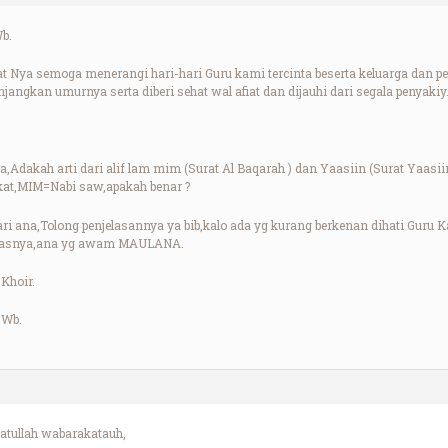
b.
Nya semoga menerangi hari-hari Guru kami tercinta beserta keluarga dan p
jangkan umurnya serta diberi sehat wal afiat dan dijauhi dari segala penyaki
Adakah arti dari alif lam mim (Surat Al Baqarah ) dan Yaasiin (Surat Yaasii
at,MIM=Nabi saw,apakah benar ?
ri ana,Tolong penjelasannya ya bib,kalo ada yg kurang berkenan dihati Guru
-luasnya,ana yg awam MAULANA.
Khoir.
.Wb.
tullah wabarakatauh,