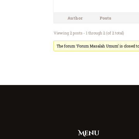
Author
Posts
Viewing 2 posts - 1 through 2 (of 2 total)
The forum ‘Forum Masalah Umum’ is closed to 
Menu