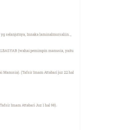
g selanjutnya, Innaka laminalmursaliin..,
ALBASYAR (wahai pemimpin manusia, yaitu
 Manusia). (Tafsir Imam Attabari juz 22 hal
sir Imam Attabari Juz 1 hal 98).