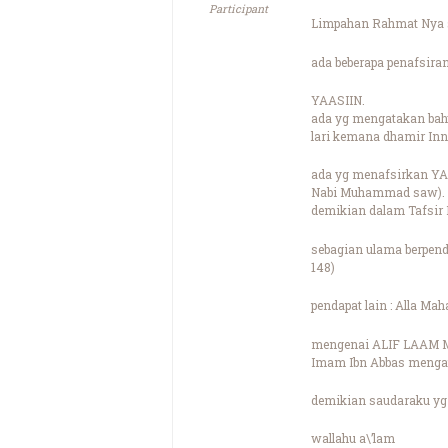
Participant
Limpahan Rahmat Nya s
ada beberapa penafsir
YAASIIN.
ada yg mengatakan bahw
lari kemana dhamir Inn
ada yg menafsirkan Y
Nabi Muhammad saw).
demikian dalam Tafsir 
sebagian ulama berpend
148)
pendapat lain : Alla Ma
mengenai ALIF LAAM 
Imam Ibn Abbas mengat
demikian saudaraku yg
wallahu a\’lam