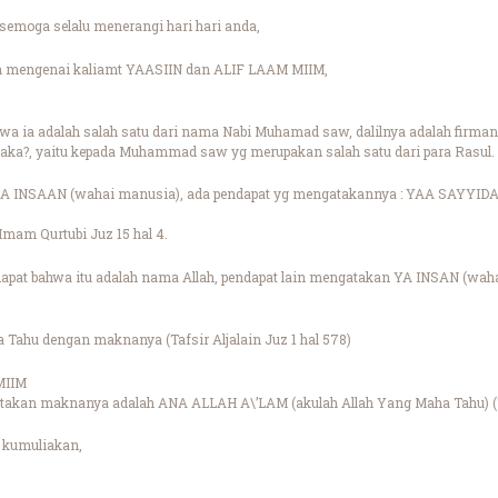
emoga selalu menerangi hari hari anda,
an mengenai kaliamt YAASIIN dan ALIF LAAM MIIM,
a ia adalah salah satu dari nama Nabi Muhamad saw, dalilnya adalah firman y
aka?, yaitu kepada Muhammad saw yg merupakan salah satu dari para Rasul.
AA INSAAN (wahai manusia), ada pendapat yg mengatakannya : YAA SAYYID
Imam Qurtubi Juz 15 hal 4.
apat bahwa itu adalah nama Allah, pendapat lain mengatakan YA INSAN (wahai
ha Tahu dengan maknanya (Tafsir Aljalain Juz 1 hal 578)
MIIM
akan maknanya adalah ANA ALLAH A\’LAM (akulah Allah Yang Maha Tahu) (Taf
 kumuliakan,