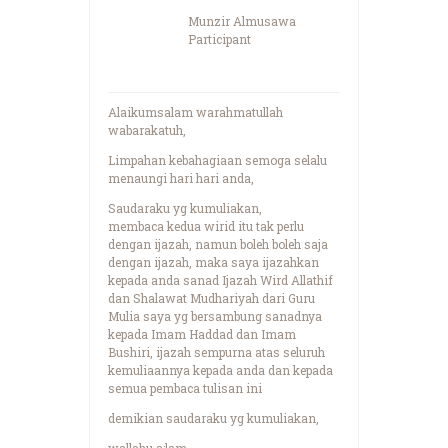
Munzir Almusawa
Participant
Alaikumsalam warahmatullah
wabarakatuh,
Limpahan kebahagiaan semoga selalu
menaungi hari hari anda,
Saudaraku yg kumuliakan,
membaca kedua wirid itu tak perlu
dengan ijazah, namun boleh boleh saja
dengan ijazah, maka saya ijazahkan
kepada anda sanad Ijazah Wird Allathif
dan Shalawat Mudhariyah dari Guru
Mulia saya yg bersambung sanadnya
kepada Imam Haddad dan Imam
Bushiri, ijazah sempurna atas seluruh
kemuliaannya kepada anda dan kepada
semua pembaca tulisan ini
demikian saudaraku yg kumuliakan,
wallahu a;lam