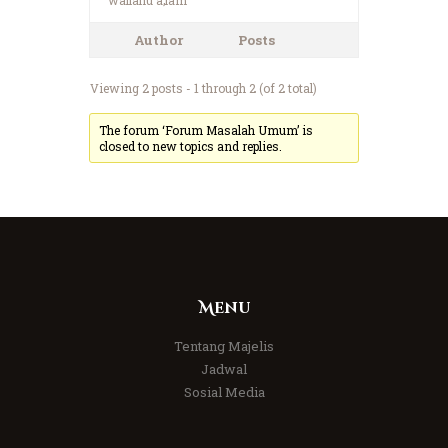
Author
Posts
Viewing 2 posts - 1 through 2 (of 2 total)
The forum ‘Forum Masalah Umum’ is
closed to new topics and replies.
Menu
Tentang Majelis
Jadwal
Sosial Media