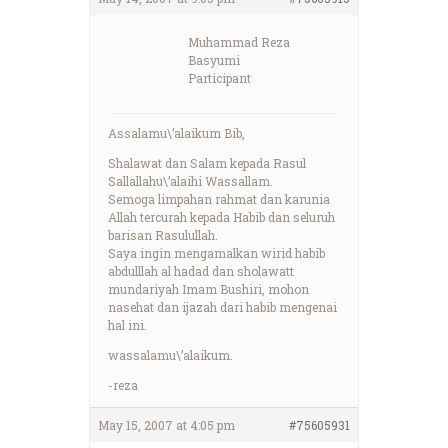
Muhammad Reza
Basyumi
Participant
Assalamu\’alaikum Bib,
Shalawat dan Salam kepada Rasul
Sallallahu\’alaihi Wassallam.
Semoga limpahan rahmat dan karunia
Allah tercurah kepada Habib dan seluruh
barisan Rasulullah.
Saya ingin mengamalkan wirid habib
abdulllah al hadad dan sholawatt
mundariyah Imam Bushiri, mohon
nasehat dan ijazah dari habib mengenai
hal ini.
wassalamu\’alaikum.
-reza
May 15, 2007 at 4:05 pm
#75605931