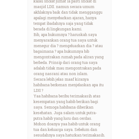
kalau sholat jumat ia pasti sholat di
masjid LDII. namun secara umum
akhlaknya baik dan tidak mengganggu
apalagi menyebarkan ajaran, hanya
tempat ibadahnya saja yang tidak
berada di lingkungan kami.
Bib, apa hukumnya ? haruskah saya
menyarankan orang tua saya untuk
menegur dia ? mengeluarkan dia ? atau
bagaimana ? apa hukumnya bib
mengontrakan rumah pada aliran yang
berbeda. Prinsip dari orang tua saya
adalah tidak mau mengontrakan pada
orang nasrani atau non islam.
Secara lebih jelas maaf kiranya
habibana berkenan menjelaskan apa itu
LDII ?
Yaa habibana beribu terimakasih atas
kesempatan yang habib berikan bagi
saya. Semoga habibana diberikan
kesehatan. Juga salam untuk putra-
putra habib yang lucu dan cerdas.
Mohon doanya yaa habib untuk orang
tua dan keluarga saya. Sebelum dan
sesudahnya saya haturkan terimakasih.