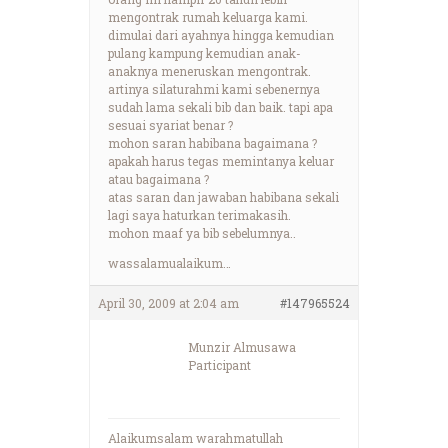
mengontrak rumah keluarga kami.
dimulai dari ayahnya hingga kemudian
pulang kampung kemudian anak-
anaknya meneruskan mengontrak.
artinya silaturahmi kami sebenernya
sudah lama sekali bib dan baik. tapi apa
sesuai syariat benar ?
mohon saran habibana bagaimana ?
apakah harus tegas memintanya keluar
atau bagaimana ?
atas saran dan jawaban habibana sekali
lagi saya haturkan terimakasih.
mohon maaf ya bib sebelumnya..
wassalamualaikum…
April 30, 2009 at 2:04 am
#147965524
Munzir Almusawa
Participant
Alaikumsalam warahmatullah