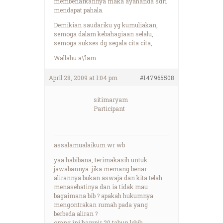
membenarkannya maka ayahanda sdri
mendapat pahala.
Demikian saudariku yg kumuliakan,
semoga dalam kebahagiaan selalu,
semoga sukses dg segala cita cita,
Wallahu a\’lam
April 28, 2009 at 1:04 pm
#147965508
sitimaryam
Participant
assalamualaikum wr wb
yaa habibana, terimakasih untuk
jawabannya. jika memang benar
alirannya bukan aswaja dan kita telah
menasehatinya dan ia tidak mau
bagaimana bib ? apakah hukumnya
mengontrakan rumah pada yang
berbeda aliran ?
orang ini hampir 20 tahun lebih