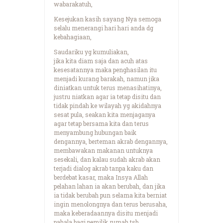
wabarakatuh,
Kesejukan kasih sayang Nya semoga
selalu menerangi hari hari anda dg
kebahagiaan,
Saudariku yg kumuliakan,
jika kita diam saja dan acuh atas
kesesatannya maka penghasilan itu
menjadi kurang barakah, namun jika
diniatkan untuk terus menasihatinya,
justru niatkan agar ia tetap disitu dan
tidak pindah ke wilayah yg akidahnya
sesat pula, seakan kita menjaganya
agar tetap bersama kita dan terus
menyambung hubungan baik
dengannya, berteman akrab dengannya,
membawakan makanan untuknya
sesekali, dan kalau sudah akrab akan
terjadi dialog akrab tanpa kaku dan
berdebat kasar, maka Insya Allah
pelahan lahan ia akan berubah, dan jika
ia tidak berubah pun selama kita berniat
ingin menolongnya dan terus berusaha,
maka keberadaannya disitu menjadi
pahala bagi pemilik rumah tsb