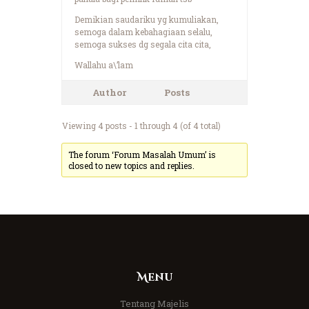
Demikian saudariku yg kumuliakan,
semoga dalam kebahagiaan selalu,
semoga sukses dg segala cita cita,
Wallahu a\’lam
Author
Posts
Viewing 4 posts - 1 through 4 (of 4 total)
The forum ‘Forum Masalah Umum’ is
closed to new topics and replies.
Menu
Tentang Majelis