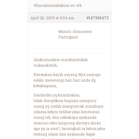
Wassalamualaikum wr wb
April 28, 2009 at 8:04 am
#147965473
Munzir Almusawa
Participant
Alaikumsalam warahmatullah
wabarakatuh,
Kesejukan kasih sayang Nya semoga
selalu menerangi hari hari anda dg
kebahagiaan,
Saudariku yg kumuliakan,
tidak diwajibkan baginya mengusir
orang yg sudah mengontrak rumahnya
selama belum terlihat jelas kesesatan
orang tsb, dan sebaiknya ayahanda
mencari tahu langsung darinya aliran
apa yg ia anut?, barangkali ia belum jelas
tentang islam dan ayahanda dapat