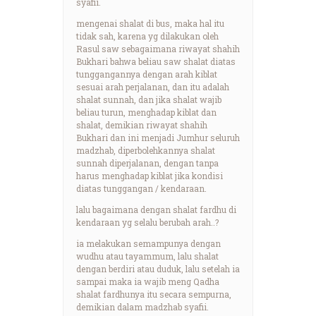
syafii.
mengenai shalat di bus, maka hal itu
tidak sah, karena yg dilakukan oleh
Rasul saw sebagaimana riwayat shahih
Bukhari bahwa beliau saw shalat diatas
tunggangannya dengan arah kiblat
sesuai arah perjalanan, dan itu adalah
shalat sunnah, dan jika shalat wajib
beliau turun, menghadap kiblat dan
shalat, demikian riwayat shahih
Bukhari dan ini menjadi Jumhur seluruh
madzhab, diperbolehkannya shalat
sunnah diperjalanan, dengan tanpa
harus menghadap kiblat jika kondisi
diatas tunggangan / kendaraan.
lalu bagaimana dengan shalat fardhu di
kendaraan yg selalu berubah arah..?
ia melakukan semampunya dengan
wudhu atau tayammum, lalu shalat
dengan berdiri atau duduk, lalu setelah ia
sampai maka ia wajib meng Qadha
shalat fardhunya itu secara sempurna,
demikian dalam madzhab syafii.