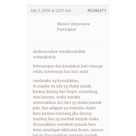
July 3, 2008 at 12:07 am
#111661473
Munzir Almusawa
Participant
alaikumsalam warahmatullah
wabarakatuh,
Ketenangan dan kesejukan hati semoga
selalu menerangi hari hari anda
saudaraku yg kumuliakan,
di majelis itu ada yg shalat jamak,
karena datang dari Bogor, sumedang,
atau lainnya, maka mereka
memisahkan diri dari yg shalat jamaah
pula, dan adapula yg memulai shalat
baru, karena memang jika datang
masbuq dan yg masbuk banyak maka
disunnahkan membuat jamaah baru
demi mendapat takbiratul ihram, namun
hal itu disunnahkan menanti jamaah