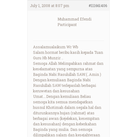
July 1, 2008 at 8:07 pm
#111661406
Muhammad Efendi
Participant
Assalamualaikum Wr Wb
Salam hormat beribu kasih kepada Tuan
Guru Hb Munzir ..
Semoga Allah Melimpahkan rahmat dan
keselamatan yang sempurna atas
Baginda Nabi Rasulullah SAW.(..Amin )
Dengan kemuliaan Baginda Nabi
Rasulullah SAW terlepaslah berbagai
keruwetan dan kesusahan
Umat….Dengan kemuliaan Beliau
semoga kita semua mendapatkan
husnul Khotimah dalam segala hal dan
diturunkannya hujan (rahmat) atas
berbagai awan (kejelekan, kesempitan
dan kesusahan) dengan keberkahan
Baginda yang mulia. Dan semoga
dilimpahkan salam dan kesejahteraan