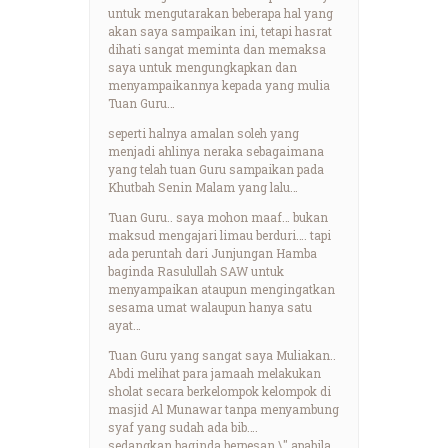
untuk mengutarakan beberapa hal yang
akan saya sampaikan ini, tetapi hasrat
dihati sangat meminta dan memaksa
saya untuk mengungkapkan dan
menyampaikannya kepada yang mulia
Tuan Guru…
seperti halnya amalan soleh yang
menjadi ahlinya neraka sebagaimana
yang telah tuan Guru sampaikan pada
Khutbah Senin Malam yang lalu…
Tuan Guru.. saya mohon maaf… bukan
maksud mengajari limau berduri…. tapi
ada peruntah dari Junjungan Hamba
baginda Rasulullah SAW untuk
menyampaikan ataupun mengingatkan
sesama umat walaupun hanya satu
ayat…
Tuan Guru yang sangat saya Muliakan..
Abdi melihat para jamaah melakukan
sholat secara berkelompok kelompok di
masjid Al Munawar tanpa menyambung
syaf yang sudah ada bib….
sedangkan baginda berpesan \" apabila