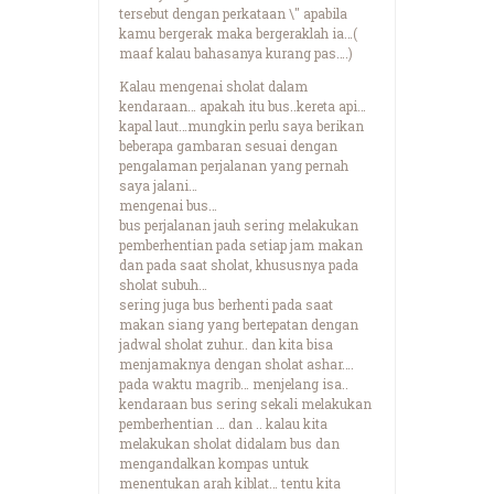
tersebut dengan perkataan \" apabila
kamu bergerak maka bergeraklah ia…(
maaf kalau bahasanya kurang pas….)
Kalau mengenai sholat dalam
kendaraan… apakah itu bus..kereta api…
kapal laut…mungkin perlu saya berikan
beberapa gambaran sesuai dengan
pengalaman perjalanan yang pernah
saya jalani…
mengenai bus…
bus perjalanan jauh sering melakukan
pemberhentian pada setiap jam makan
dan pada saat sholat, khususnya pada
sholat subuh…
sering juga bus berhenti pada saat
makan siang yang bertepatan dengan
jadwal sholat zuhur.. dan kita bisa
menjamaknya dengan sholat ashar….
pada waktu magrib… menjelang isa..
kendaraan bus sering sekali melakukan
pemberhentian … dan .. kalau kita
melakukan sholat didalam bus dan
mengandalkan kompas untuk
menentukan arah kiblat… tentu kita