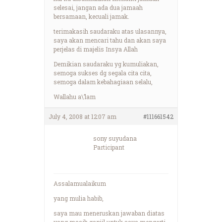
selesai, jangan ada dua jamaah
bersamaan, kecuali jamak.
terimakasih saudaraku atas ulasannya,
saya akan mencari tahu dan akan saya
perjelas di majelis Insya Allah
Demikian saudaraku yg kumuliakan,
semoga sukses dg segala cita cita,
semoga dalam kebahagiaan selalu,
Wallahu a\’lam
July 4, 2008 at 12:07 am
#111661542
sony suyudana
Participant
Assalamualaikum
yang mulia habib,
saya mau meneruskan jawaban diatas
yang masih ganjil untuk saya mengerti.