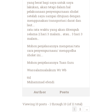
yang berat bagi saya untuk saya
lakukan, akan tetapi dalam hal
pelaksanaan penyempurnaan sholat
setelah saya sampai ditujuan dengan
menggunakan transportasi darat dan
laut….
rata rata waktu yang akan ditempuh
selama 2 hari 3 malam… atau… 3 hari 3
malam…
Mohon penjelasannya mengenai tata
cara penyempurnaan/ mengqodha
sholat ini….
Mohon penjelasannya Tuan Guru
Wassalamualaikum Wr Wb
ttd
Muhammad efendi
Author
Posts
Viewing 10 posts - 1 through 10 (of 11 total)
1
2
→