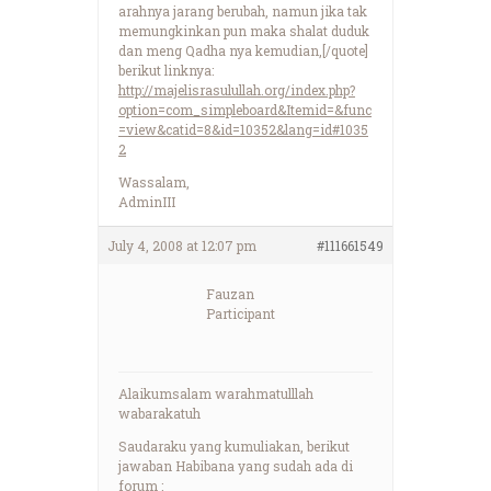
arahnya jarang berubah, namun jika tak
memungkinkan pun maka shalat duduk
dan meng Qadha nya kemudian,[/quote]
berikut linknya:
http://majelisrasulullah.org/index.php?
option=com_simpleboard&Itemid=&func
=view&catid=8&id=10352&lang=id#1035
2
Wassalam,
AdminIII
July 4, 2008 at 12:07 pm
#111661549
Fauzan
Participant
Alaikumsalam warahmatulllah
wabarakatuh
Saudaraku yang kumuliakan, berikut
jawaban Habibana yang sudah ada di
forum :