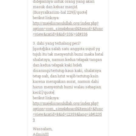
didepannya untuk orang yang akan
masuk dan keluar masjid.
(Busyralkariim-hal 229)[/quote]
berikut linknya:
http://majelisrasulullah.org/index.php?
option=com_simpleboard&Itemid=&func
=view&catid=8&id=336〈=id#336
3. dahi yang terhalang peci?
[quote]jika salah satu anggota sujud yg
tujuh itu tak menyentuh bumi maka batal
shalatnya, namun kedua telapak tangan
dan kedua telapak kaki boleh
disarungi/tertutup kaus kaki, shalatnya
tetap sah, dan lutut wajib tertutup kain
karena merupakan aurat, namun dahi
harus menyentuh bumi walau sebagian
kecil.[/quote]
berikut linknya:
http://majelisrasulullah.org/index.php?
option=com_simpleboard&Itemid=&func
=view&catid=8&id=12359&lang=id#1235
9
Wassalam,
AdminIII