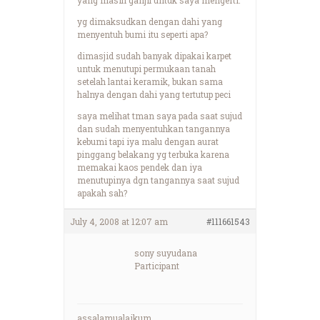
yg dimaksudkan dengan dahi yang
menyentuh bumi itu seperti apa?
dimasjid sudah banyak dipakai karpet
untuk menutupi permukaan tanah
setelah lantai keramik, bukan sama
halnya dengan dahi yang tertutup peci
saya melihat tman saya pada saat sujud
dan sudah menyentuhkan tangannya
kebumi tapi iya malu dengan aurat
pinggang belakang yg terbuka karena
memakai kaos pendek dan iya
menutupinya dgn tangannya saat sujud
apakah sah?
July 4, 2008 at 12:07 am
#111661543
sony suyudana
Participant
assalamualaikum