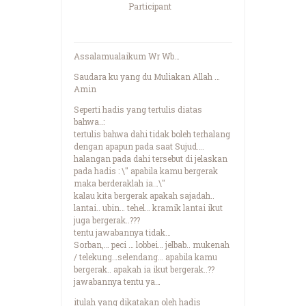
Participant
Assalamualaikum Wr Wb…
Saudara ku yang du Muliakan Allah …
Amin
Seperti hadis yang tertulis diatas
bahwa..:
tertulis bahwa dahi tidak boleh terhalang
dengan apapun pada saat Sujud….
halangan pada dahi tersebut di jelaskan
pada hadis : \" apabila kamu bergerak
maka berderaklah ia…\"
kalau kita bergerak apakah sajadah..
lantai.. ubin… tehel… kramik lantai ikut
juga bergerak..???
tentu jawabannya tidak…
Sorban,… peci … lobbei… jelbab.. mukenah
/ telekung…selendang… apabila kamu
bergerak.. apakah ia ikut bergerak..??
jawabannya tentu ya…
itulah yang dikatakan oleh hadis