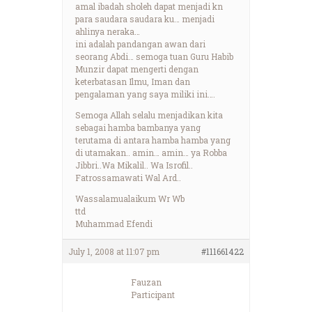
amal ibadah sholeh dapat menjadi kn
para saudara saudara ku… menjadi
ahlinya neraka…
ini adalah pandangan awan dari
seorang Abdi… semoga tuan Guru Habib
Munzir dapat mengerti dengan
keterbatasan Ilmu, Iman dan
pengalaman yang saya miliki ini….
Semoga Allah selalu menjadikan kita
sebagai hamba bambanya yang
terutama di antara hamba hamba yang
di utamakan.. amin… amin… ya Robba
Jibbri..Wa Mikalil.. Wa Isrofil..
Fatrossamawati Wal Ard..
Wassalamualaikum Wr Wb
ttd
Muhammad Efendi
July 1, 2008 at 11:07 pm
#111661422
Fauzan
Participant