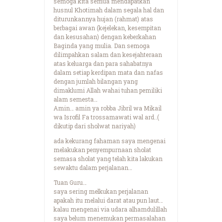
semoga kita semua mendapatkan
husnul Khotimah dalam segala hal dan
diturunkannya hujan (rahmat) atas
berbagai awan (kejelekan, kesempitan
dan kesusahan) dengan keberkahan
Baginda yang mulia. Dan semoga
dilimpahkan salam dan kesejahteraan
atas keluarga dan para sahabatnya
dalam setiap kerdipan mata dan nafas
dengan jumlah bilangan yang
dimaklumi Allah wahai tuhan pemiliki
alam semesta…
Amin… amin ya robba Jibril wa Mikail
wa Isrofil Fa trossamawati wal ard..(
dikutip dari sholwat nariyah)
ada kekurang fahaman saya mengenai
melakukan penyempurnaan sholat
semasa sholat yang telah kita lakukan
sewaktu dalam perjalanan…
Tuan Guru…
saya sering melkukan perjalanan
apakah itu melalui darat atau pun laut…
kalau mengenai via udara alhamdulillah
saya belum menemukan permasalahan