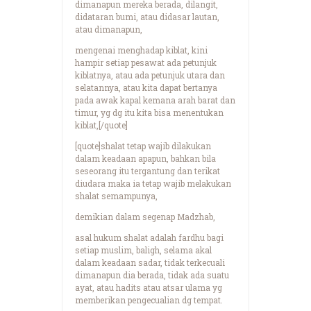
dimanapun mereka berada, dilangit,
didataran bumi, atau didasar lautan,
atau dimanapun,
mengenai menghadap kiblat, kini
hampir setiap pesawat ada petunjuk
kiblatnya, atau ada petunjuk utara dan
selatannya, atau kita dapat bertanya
pada awak kapal kemana arah barat dan
timur, yg dg itu kita bisa menentukan
kiblat,[/quote]
[quote]shalat tetap wajib dilakukan
dalam keadaan apapun, bahkan bila
seseorang itu tergantung dan terikat
diudara maka ia tetap wajib melakukan
shalat semampunya,
demikian dalam segenap Madzhab,
asal hukum shalat adalah fardhu bagi
setiap muslim, baligh, selama akal
dalam keadaan sadar, tidak terkecuali
dimanapun dia berada, tidak ada suatu
ayat, atau hadits atau atsar ulama yg
memberikan pengecualian dg tempat.