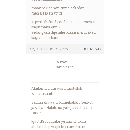
maav pak admin cuma sekedar
menjelaskan yg td,
seperti sholat diperahu atau di pesawat
bagaimana guru?
sedangkan diperahu bukan merupakan
bagian dari bumi
July 4, 2008 at 12:07 pm
#111661547
Fauzan
Participant
Alaikumsalam warahmatullah
wabarakatuh
Saudaraku yang kumuliakan, berikut
jawaban Habibana yang sudah ada di
forum :
[quote]Saudaraku yg kumuliakan,
shalat tetap wajib bagi ummat ini