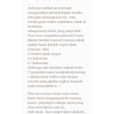
…
Abdi juga melihat para jamaah
menggunakan penutup kepala mereka
sehingga menutupi kening / dahi
mereka pada waktu melakukan rukuk di
sholatnya…
sebagaimana hadis yang juaga telah
Tuan Guru sampaikan pada hari Senin
Malam tersebut sayarat syahnya rukuk
adalah diatas ketujuh organ tubuh..
1.kening / dahi
2.3.kedua tapak tangan
4.5 kedua lutu
6.7 kedua kaki
Abdu juga ada membaca sebuah hadis :
\" janganlah kamu menghalangi kening
/ dahimu pada waktu sujut dengan
sesuatu yang apabila engkau bergerak
maka bergeraklah ia…\"
Tuan guru yang sangat saya cintai…
begitu berat tanggung jawab seorang
Imam / pemimpin sebagai mana yang
Tuan Guru lakoni saat ini…
Abdi takuk.. dan sangat takut sekali bib…