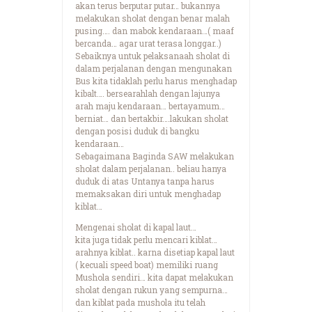
akan terus berputar putar… bukannya
melakukan sholat dengan benar malah
pusing…. dan mabok kendaraan…( maaf
bercanda… agar urat terasa longgar..)
Sebaiknya untuk pelaksanaah sholat di
dalam perjalanan dengan mengunakan
Bus kita tidaklah perlu harus menghadap
kibalt…. bersearahlah dengan lajunya
arah maju kendaraan… bertayamum…
berniat… dan bertakbir….lakukan sholat
dengan posisi duduk di bangku
kendaraan…
Sebagaimana Baginda SAW melakukan
sholat dalam perjalanan.. beliau hanya
duduk di atas Untanya tanpa harus
memaksakan diri untuk menghadap
kiblat…
Mengenai sholat di kapal laut…
kita juga tidak perlu mencari kiblat…
arahnya kiblat.. karna disetiap kapal laut
( kecuali speed boat) memiliki ruang
Mushola sendiri… kita dapat melakukan
sholat dengan rukun yang sempurna…
dan kiblat pada mushola itu telah