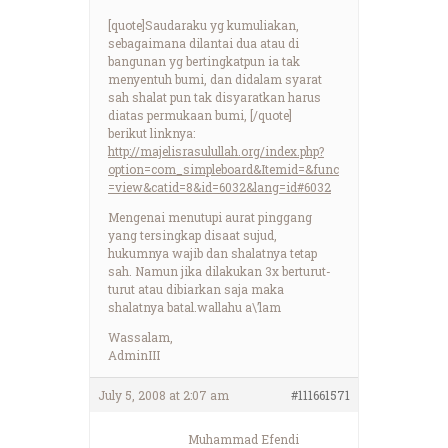
[quote]Saudaraku yg kumuliakan,
sebagaimana dilantai dua atau di
bangunan yg bertingkatpun ia tak
menyentuh bumi, dan didalam syarat
sah shalat pun tak disyaratkan harus
diatas permukaan bumi, [/quote]
berikut linknya:
http://majelisrasulullah.org/index.php?
option=com_simpleboard&Itemid=&func
=view&catid=8&id=6032&lang=id#6032
Mengenai menutupi aurat pinggang
yang tersingkap disaat sujud,
hukumnya wajib dan shalatnya tetap
sah. Namun jika dilakukan 3x berturut-
turut atau dibiarkan saja maka
shalatnya batal.wallahu a\’lam
Wassalam,
AdminIII
July 5, 2008 at 2:07 am
#111661571
Muhammad Efendi