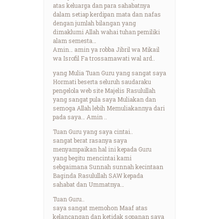
atas keluarga dan para sahabatnya
dalam setiap kerdipan mata dan nafas
dengan jumlah bilangan yang
dimaklumi Allah wahai tuhan pemiliki
alam semesta…
Amin… amin ya robba Jibril wa Mikail
wa Isrofil Fa trossamawati wal ard..
yang Mulia Tuan Guru yang sangat saya
Hormati beserta seluruh saudaraku
pengelola web site Majelis Rasulullah
yang sangat pula saya Muliakan dan
semoga Allah lebih Memuliakannya dari
pada saya… Amin ..
Tuan Guru yang saya cintai..
sangat berat rasanya saya
menyampaikan hal ini kepada Guru
yang begitu mencintai kami
sebgaimana Sunnah sunnah kecintaan
Baginda Rasulullah SAW kepada
sahabat dan Ummatnya…
Tuan Guru..
saya sangat memohon Maaf atas
kelancangan dan ketidak sopanan saya