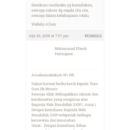
Demikian saudaraku yg kumuliakan,
semoga sukses dg segala cita cita,
semoga dalam kebahagiaan selalu,
Wallahu a\’lam
July 20, 2008 at 7:07 pm
#111662112
Muhammad Efendi
Participant
Assalamualaikum Wr Wb
Salam hormat beribu kasih kepada Tuan
Guru Hb Munzir ..
Semoga Allah Melimpahkan rahmat dan
keselamatan yang sempurna atas
Baginda Nabi Rasulullah SAW.(..Amin )
Dengan kemuliaan Baginda Nabi
Rasulullah SAW terlepaslah berbagai
keruwetan dan kesusahan
Umat….Dengan kemuliaan Beliau