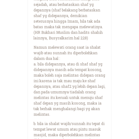
sejadah, atau berbataskan shaf yg
depannya (shaf belakang berbataskan
shaf yg didepannya, demikian
seterusnya hingga Imam, bila tak ada
batas maka tak mengapa melewatinya.
(HR Bukhari Muslim dan hadits shahih
lainnya, Busyralkarim hal 228)
Namun melewati orang saat ia shalat
wajib atau sunnah itu diperbolehkan
dalam dua hal :
a. bila didepannya, atau di shaf shaf yg
didepannya masih ada tempat kosong,
maka boleh saja melintas didepan orang
ini karena ia tak mau maju ke shaf
depannya, atau shaf2 yg lebih depan lagi,
dan pada umumnya tiadalah orang
melintas itu kecuali untuk menuju shaf
shaf depan yg masih kosong, maka ia
tak berhak menghalangi bagi yg akan
melintas.
b. bila ia shalat wajib/sunnah itu tepat di
tempat lewat umum atau pintu masuk
masjid, maka diperbolehkan melintas