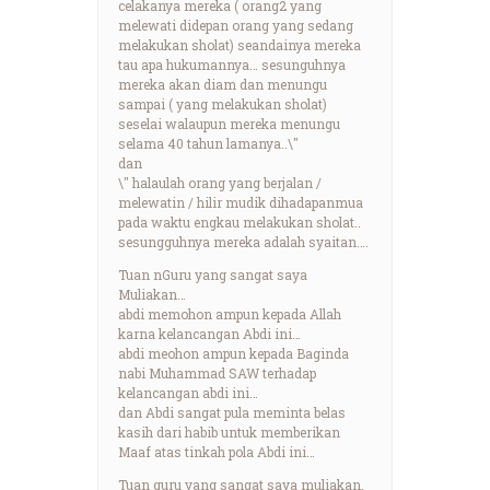
celakanya mereka ( orang2 yang
melewati didepan orang yang sedang
melakukan sholat) seandainya mereka
tau apa hukumannya… sesunguhnya
mereka akan diam dan menungu
sampai ( yang melakukan sholat)
seselai walaupun mereka menungu
selama 40 tahun lamanya..\"
dan
\" halaulah orang yang berjalan /
melewatin / hilir mudik dihadapanmua
pada waktu engkau melakukan sholat..
sesungguhnya mereka adalah syaitan….
Tuan nGuru yang sangat saya
Muliakan…
abdi memohon ampun kepada Allah
karna kelancangan Abdi ini…
abdi meohon ampun kepada Baginda
nabi Muhammad SAW terhadap
kelancangan abdi ini…
dan Abdi sangat pula meminta belas
kasih dari habib untuk memberikan
Maaf atas tinkah pola Abdi ini…
Tuan guru yang sangat saya muliakan,