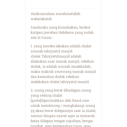
Alaikumsalam warahmatullah
wabarakatuh
Saudaraku yang kumuliakan, berikut
kutipan jawaban Habibana yang sudah
ada di forum :
1. yang mereka lakukan adalah shalat
sunnah tahiyyatul masjid.
shalat Tahiyyatulmasjid adalah
dilakukan saat masuk masjid, sebelum
duduk, ia adalah sunnah muakkadah,
maka makruh seseorang masuk masjid
dan kemudian duduk sebelum
melakukan shalat tahiyyatul masjid.
2. orang yang lewat dihadapan orang
yang sedang shalat
[quote]diperintahkan oleh Rasul saw
untuk mendorong / menghalangi orang
yg akan lewat didepannya saat ia shalat,
namun dengan syarat agar ia menaruh
batas didepan tempat sujudnya, berupa
tongkat, atau berbataskan tiang, atau