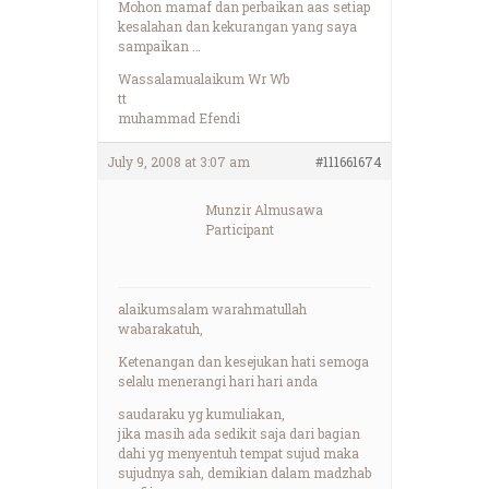
Mohon mamaf dan perbaikan aas setiap
kesalahan dan kekurangan yang saya
sampaikan …
Wassalamualaikum Wr Wb
tt
muhammad Efendi
July 9, 2008 at 3:07 am
#111661674
Munzir Almusawa
Participant
alaikumsalam warahmatullah
wabarakatuh,
Ketenangan dan kesejukan hati semoga
selalu menerangi hari hari anda
saudaraku yg kumuliakan,
jika masih ada sedikit saja dari bagian
dahi yg menyentuh tempat sujud maka
sujudnya sah, demikian dalam madzhab