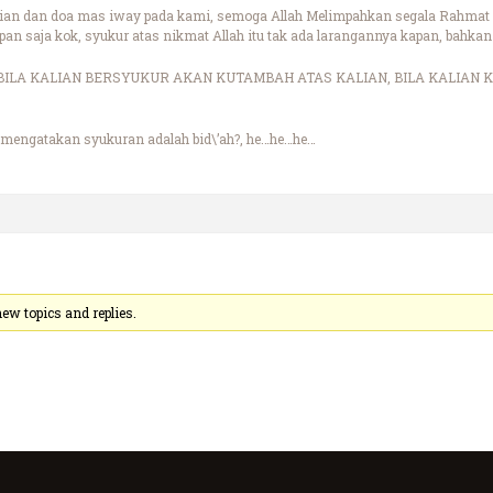
tian dan doa mas iway pada kami, semoga Allah Melimpahkan segala Rahmat N
an saja kok, syukur atas nikmat Allah itu tak ada larangannya kapan, bahkan
: \"BILA KALIAN BERSYUKUR AKAN KUTAMBAH ATAS KALIAN, BILA KALIAN 
g mengatakan syukuran adalah bid\’ah?, he…he…he…
ew topics and replies.