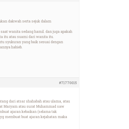
nkan dakwah serta sejuk dalam
 saat wanita sedang hamil. dan juga apakah
a itu atau suami dari wanita itu.
ktu syukuran yang baik sesuai dengan
annya habieb.
#71770015
tang dari atsar shahabah atau ulama, atau
surat Maryam atau surat Muhammad saw
embuat ajaran kebaikan (selama tak
 yg membuat buat ajaran kejahatan maka