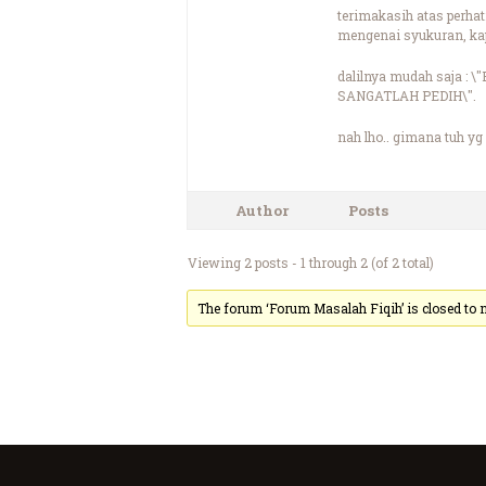
terimakasih atas perha
mengenai syukuran, kap
dalilnya mudah saja 
SANGATLAH PEDIH\".
nah lho.. gimana tuh y
Author
Posts
Viewing 2 posts - 1 through 2 (of 2 total)
The forum ‘Forum Masalah Fiqih’ is closed to n