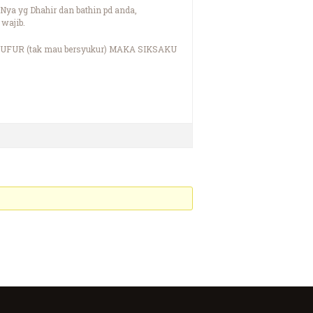
ya yg Dhahir dan bathin pd anda,
 wajib.
KUFUR (tak mau bersyukur) MAKA SIKSAKU