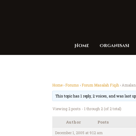
Home
Organisasi
Home
›
Forums
›
Forum Masalah Fiqih
›
Amalan 
This topic has 1 reply, 2 voices, and was last 
Viewing 2 posts - 1 through 2 (of 2 total)
Author
Posts
December 1, 2005 at 9:12 am