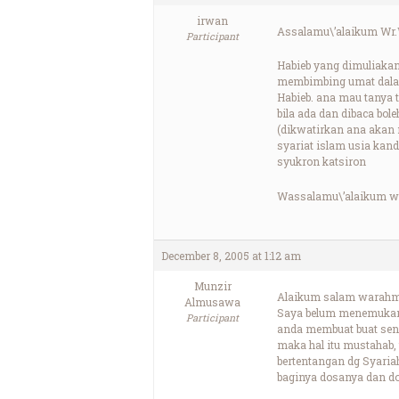
irwan
Assalamu\’alaikum Wr
Participant
Habieb yang dimuliakan
membimbing umat dala
Habieb. ana mau tanya 
bila ada dan dibaca bol
(dikwatirkan ana akan 
syariat islam usia kan
syukron katsiron
Wassalamu\’alaikum w
December 8, 2005 at 1:12 am
Munzir
Alaikum salam warahm
Almusawa
Saya belum menemukan h
Participant
anda membuat buat send
maka hal itu mustahab,
bertentangan dg Syari
baginya dosanya dan do