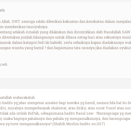
.Wb
 Allah. SWT. semoga selalu diberikan kekuatan dan kesehatan dalam menjala
m memberikan tausiyahnya.
tentang adakah Amalah yang dilakukan dan dicontohkan oleh Rasulullah SAW.
eh ditentukan jumlah bilangannya untuk dibaca setiap hari atau sekuatnya wanit
masuk dalam katagori bid\’ah habieb). serta sebaiknya kapan diadakannya wa
dungan wanita yang hamil ? dan bagaimana tata caranya jika diadakan syukur
r.wb
atullah wabarakatuh
adits yg jelas mengenai amalan bagi mereka yg hamil, namun bila hal itu da
iri, misalnya memperbanyak shalawat, atau dzikir, atau surat Yusuf atau 
 tidak ada istilah Bid?ah, sebagaimana hadits Rasul saw : ?Barangsiapa yg m
ah) maka baginya pahalanya dan pahala yg mengamalkannya, dan barangsiapa
sa yg turut mengamalkannya? (Shahih Muslim hadits no.1017)