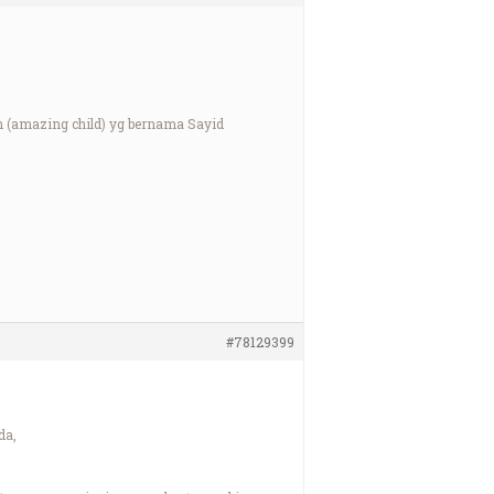
n (amazing child) yg bernama Sayid
#78129399
da,