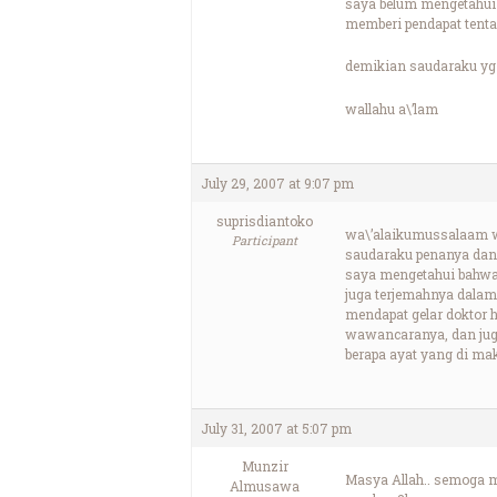
saya belum mengetahui 
memberi pendapat tent
demikian saudaraku yg
wallahu a\’lam
July 29, 2007 at 9:07 pm
suprisdiantoko
wa\’alaikumussalaam w
Participant
saudaraku penanya dan
saya mengetahui bahwa 
juga terjemahnya dalam 
mendapat gelar doktor 
wawancaranya, dan juga
berapa ayat yang di mak
July 31, 2007 at 5:07 pm
Munzir
Masya Allah.. semoga m
Almusawa