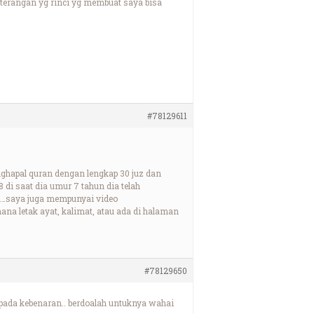
terangan yg rinci yg membuat saya bisa
#78129611
ghapal quran dengan lengkap 30 juz dan
di saat dia umur 7 tahun dia telah
n……saya juga mempunyai video
na letak ayat, kalimat, atau ada di halaman
#78129650
 pada kebenaran.. berdoalah untuknya wahai