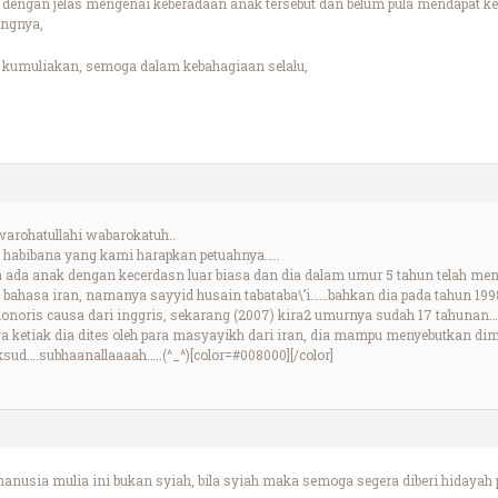
dengan jelas mengenai keberadaan anak tersebut dan belum pula mendapat ke
angnya,
 kumuliakan, semoga dalam kebahagiaan selalu,
arohatullahi wabarokatuh..
 habibana yang kami harapkan petuahnya…..
ada anak dengan kecerdasn luar biasa dan dia dalam umur 5 tahun telah men
bahasa iran, namanya sayyid husain tabataba\’i……bahkan dia pada tahun 1998 
honoris causa dari inggris, sekarang (2007) kira2 umurnya sudah 17 tahuna
 ketiak dia dites oleh para masyayikh dari iran, dia mampu menyebutkan dima
sud….subhaanallaaaah…..(^_^)[color=#008000][/color]
anusia mulia ini bukan syiah, bila syiah maka semoga segera diberi hidayah