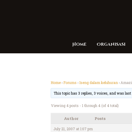
Home
Organisasi
Home
›
Forums
›
Iseng dalam keluhuran
›
Amazin
This topic has 3 replies, 3 voices, and was las
Viewing 4 posts - 1 through 4 (of 4 total)
Author
Posts
July 21, 2007 at 1:07 pm