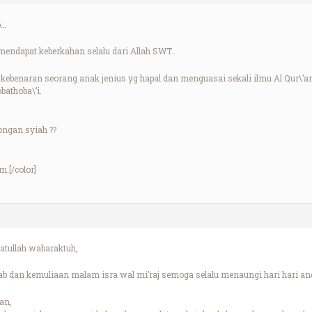
b…
ndapat keberkahan selalu dari Allah SWT..
kebenaran seorang anak jenius yg hapal dan menguasai sekali ilmu Al Qur\’a
athoba\’i.
ongan syiah ??
.[/color]
tullah wabaraktuh,
b dan kemuliaan malam isra wal mi’raj semoga selalu menaungi hari hari an
an,