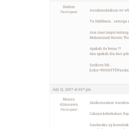
Hadum
Assalamulaikum wr w
Participant
Ya Habibana… semoga me
Ana mau tanya tentang 
Muhammad Husein Thob
Apakah itu benar ??
dan apakah dia dari gol
Syukron bib…
[color=#0000FF]Wasalam
July 21, 2007 at 6:07 pm
Munzir
Alaikumsalam warahma
Almusawa
Participant
Cahaya keberkahan Raja
Saudaraku yg kumuliak