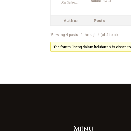
saudara2ku..
Participant
Author
Posts
Viewing 4 posts - 1 through 4 (of 4 total)
The forum ‘Iseng dalam keluhuran’ is closed to
Menu