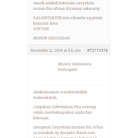
masih adakah keturuan sayyidina
usman bin afwan dizaman sekarang
SALAMTAKZIM ana sihamba yg penuh
lumuran dosa
SOFYAN.
MOHON DIDO\’AKAN.
November 21, 2006 at 8:11 am
#72773378
Munzir Almusawa
Participant
Alaikumsalam warahmatullah
wabarakatuh,
Limpahan Keberkahan Nya semoga
selalu membahagiakan anda dan
keluarga,
mengenai Sayyidina utsman bin Affan
ra menikah dg dua putri Rasul saw,
namun tidak mempunyai keturunan.