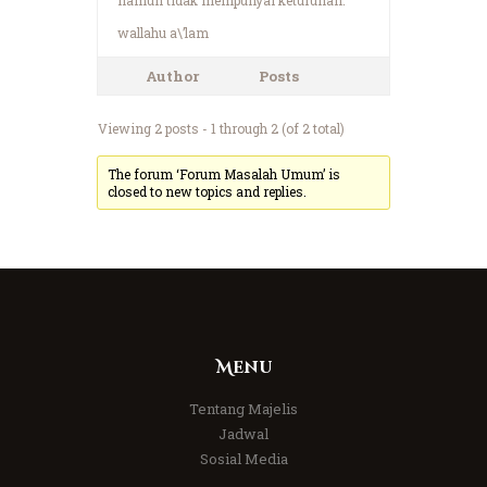
wallahu a\’lam
Author
Posts
Viewing 2 posts - 1 through 2 (of 2 total)
The forum ‘Forum Masalah Umum’ is
closed to new topics and replies.
Menu
Tentang Majelis
Jadwal
Sosial Media