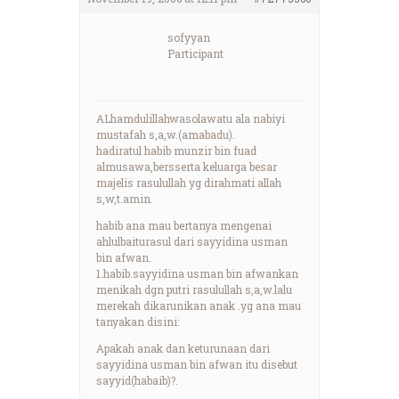
sofyyan
Participant
ALhamdulillahwasolawatu ala nabiyi
mustafah s,a,w.(amabadu).
hadiratul habib munzir bin fuad
almusawa,bersserta keluarga besar
majelis rasulullah yg dirahmati allah
s,w,t.amin.
habib ana mau bertanya mengenai
ahlulbaiturasul dari sayyidina usman
bin afwan.
1.habib.sayyidina usman bin afwankan
menikah dgn putri rasulullah s,a,w.lalu
merekah dikarunikan anak .yg ana mau
tanyakan disini:
Apakah anak dan keturunaan dari
sayyidina usman bin afwan itu disebut
sayyid(habaib)?.