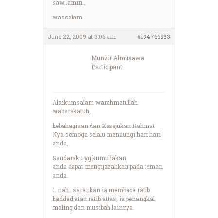
saw..amin..
wassalam
June 22, 2009 at 3:06 am
#154766933
Munzir Almusawa
Participant
Alaikumsalam warahmatullah
wabarakatuh,
kebahagiaan dan Kesejukan Rahmat
Nya semoga selalu menaungi hari hari
anda,
Saudaraku yg kumuliakan,
anda dapat mengijazahkan pada teman
anda.
1. nah.. sarankan ia membaca ratib
haddad atau ratib attas, ia penangkal
maling dan musibah lainnya.