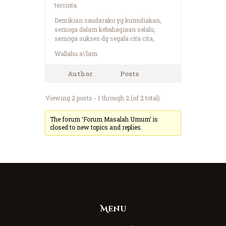
tercinta.
Demikian saudaraku yg kumuliakan,
semoga dalam kebahagiaan selalu,
semoga sukses dg segala cita cita,
Wallahu a\’lam
Author
Posts
Viewing 2 posts - 1 through 2 (of 2 total)
The forum ‘Forum Masalah Umum’ is
closed to new topics and replies.
Menu