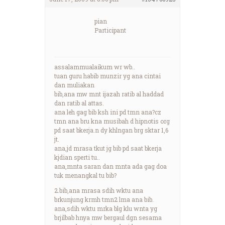
pian
Participant
assalammualaikum wr wb..
tuan guru habib munzir yg ana cintai
dan muliakan
bib,ana mw mnt ijazah ratib al haddad
dan ratib al attas.
ana leh gag bib ksh ini pd tmn ana?cz
tmn ana bru kna musibah d hipnotis org
pd saat bkerja.n dy khlngan brg sktar 1,6
jt.
ana,jd mrasa tkut jg bib pd saat bkerja
kjdian sperti tu..
ana,mnta saran dan mnta ada gag doa
tuk menangkal tu bib?
2.bib,ana mrasa sdih wktu ana
brkunjung krmh tmn2 lma ana bib.
ana,sdih wktu mrka blg klu wnta yg
brjilbab hnya mw bergaul dgn sesama