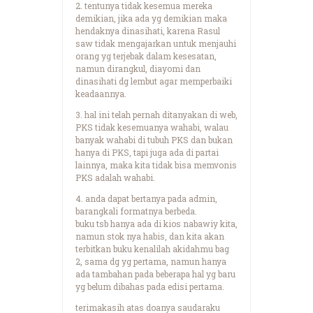
2. tentunya tidak kesemua mereka
demikian, jika ada yg demikian maka
hendaknya dinasihati, karena Rasul
saw tidak mengajarkan untuk menjauhi
orang yg terjebak dalam kesesatan,
namun dirangkul, diayomi dan
dinasihati dg lembut agar memperbaiki
keadaannya.
3. hal ini telah pernah ditanyakan di web,
PKS tidak kesemuanya wahabi, walau
banyak wahabi di tubuh PKS dan bukan
hanya di PKS, tapi juga ada di partai
lainnya, maka kita tidak bisa memvonis
PKS adalah wahabi.
4. anda dapat bertanya pada admin,
barangkali formatnya berbeda.
buku tsb hanya ada di kios nabawiy kita,
namun stok nya habis, dan kita akan
terbitkan buku kenalilah akidahmu bag
2, sama dg yg pertama, namun hanya
ada tambahan pada beberapa hal yg baru
yg belum dibahas pada edisi pertama.
terimakasih atas doanya saudaraku