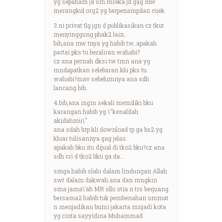
yg sepaham ja sm mreka.jd gag mw
merangkul org2 yg berpenampilan cuek.
3.ni privat tlg jgn d publikasikan cz tkut
menyinggung phak2 lain..
bib,ana mw tnya yg habib tw..apakah
partai pks tu beraliran wahabi?
cz ana pernah dksi tw tmn ana yg
mndapatkan selebaran klu pks tu
wahabi?mav sebelumnya ana sdh
lancang bib..
4.bib,ana ingin sekali memiliki bku
karangan habib yg \"kenalilah
akidahmu\"
ana sdah brp kli download tp ga bs2.yg
kluar tulisannya gag jelas.
apakah bku itu dijual di tko2 bku?cz ana
sdh cri d tko2 bku ga da..
smga habib slalu dalam lindungan Allah
swt dalam dakwah.ana dan mngkin
sma jama\’ah MR sllu stia n trs berjuang
bersama2 habib tuk pembenahan ummat
n menjadikan bumi jakarta mnjadi kota
yg cinta sayyidina Muhammad