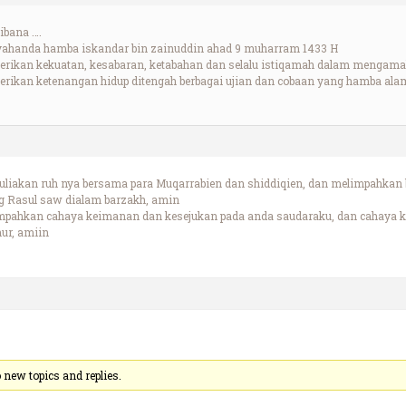
ibana ….
ayahanda hamba iskandar bin zainuddin ahad 9 muharram 1433 H
iberikan kekuatan, kesabaran, ketabahan dan selalu istiqamah dalam mengamal
iberikan ketenangan hidup ditengah berbagai ujian dan cobaan yang hamba alam
liakan ruh nya bersama para Muqarrabien dan shiddiqien, dan melimpahkan 
g Rasul saw dialam barzakh, amin
pahkan cahaya keimanan dan kesejukan pada anda saudaraku, dan cahaya kel
hur, amiin
new topics and replies.