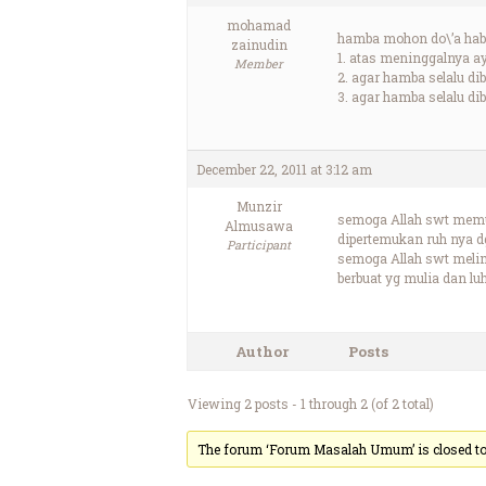
mohamad
hamba mohon do\’a hab
zainudin
1. atas meninggalnya 
Member
2. agar hamba selalu d
3. agar hamba selalu d
December 22, 2011 at 3:12 am
Munzir
semoga Allah swt memu
Almusawa
dipertemukan ruh nya d
Participant
semoga Allah swt melim
berbuat yg mulia dan lu
Author
Posts
Viewing 2 posts - 1 through 2 (of 2 total)
The forum ‘Forum Masalah Umum’ is closed to 