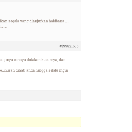
kan segala yang dianjurkan habibana …..
i ….
#199821605
baginya cahaya didalam kuburnya, dan
uhuran dihati anda hingga selalu ingin