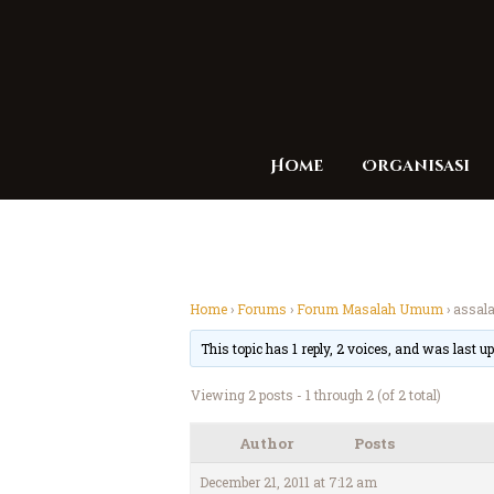
Home
Organisasi
Home
›
Forums
›
Forum Masalah Umum
›
assal
This topic has 1 reply, 2 voices, and was last 
Viewing 2 posts - 1 through 2 (of 2 total)
Author
Posts
December 21, 2011 at 7:12 am