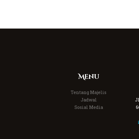
Menu
Tentang Majelis
Jadwal
J
Sosial Media
6