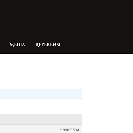
Media
Referensi
#199821594