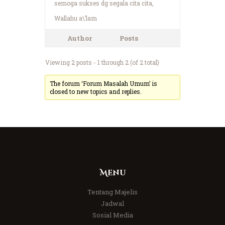
semoga sukses dg segala cita cita,
Wallahu a\’lam
Author
Posts
Viewing 2 posts - 1 through 2 (of 2 total)
The forum ‘Forum Masalah Umum’ is
closed to new topics and replies.
Menu
Tentang Majelis
Jadwal
Sosial Media