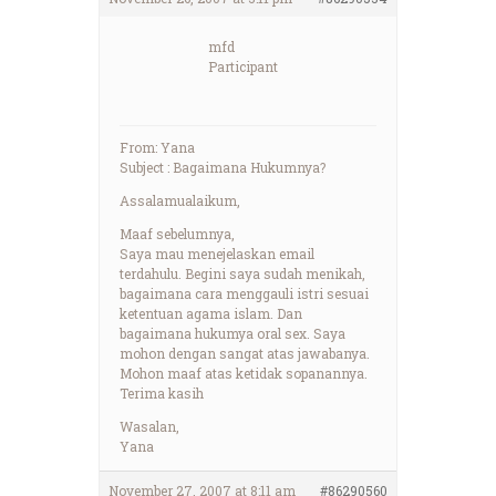
mfd
Participant
From: Yana
Subject : Bagaimana Hukumnya?
Assalamualaikum,
Maaf sebelumnya,
Saya mau menejelaskan email
terdahulu. Begini saya sudah menikah,
bagaimana cara menggauli istri sesuai
ketentuan agama islam. Dan
bagaimana hukumya oral sex. Saya
mohon dengan sangat atas jawabanya.
Mohon maaf atas ketidak sopanannya.
Terima kasih
Wasalan,
Yana
November 27, 2007 at 8:11 am
#86290560