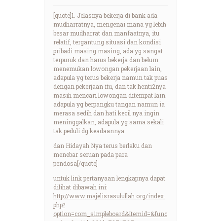
[quote]1. Jelasnya bekerja di bank ada
mudharratnya, mengenai mana yg lebih
besar mudharrat dan manfaatnya, itu
relatif, tergantung situasi dan kondisi
pribadi masing masing, ada yg sangat
terpuruk dan harus bekerja dan belum
menemukan lowongan pekerjaan lain,
adapula yg terus bekerja namun tak puas
dengan pekerjaan itu, dan tak henti2nya
masih mencari lowongan ditempat lain.
adapula yg berpangku tangan namun ia
merasa sedih dan hati kecil nya ingin
meninggalkan, adapula yg sama sekali
tak peduli dg keadaannya.
dan Hidayah Nya terus berlaku dan
menebar seruan pada para
pendosa[/quote]
untuk link pertanyaan lengkapnya dapat
dilihat dibawah ini:
http://www.majelisrasulullah.org/index.
php?
option=com_simpleboard&Itemid=&func