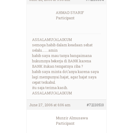
AHMAD SYARIF
Participant
ASSALAMU\’ALAIKUM
semoga habib dalam keadaan sehat
selalu……..amin
habib saya mau tanya bangaimana
hukumnya bekerja di BANK karena
BANK itukan tempatnya riba ?
habib saya minta do\’anya karena saya
lagi mempunyai hajat, agar hajat saya
cepat terkabul.
itu saja terima kasih.
ASSALAMU\’ALAIKUM
June 27, 2006 at 6:06 am
#72110510
Munzir Almusawa
Participant