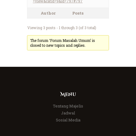
=view&catid=9&id=797#797
Author
Posts
Viewing 3 posts - 1 through 3 (of 3 total)
The forum ‘Forum Masalah Umum’ is
closed to new topics and replies.
Menu
Tentang Majelis
Jadwal
Sosial Media