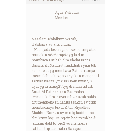
Agus Yulianto
Member
Assalamu\’alaikum wr wb,
Habibana yg ana cintai,
1.Habib,ada beberapa dr seseorang atau
mungkin sekelompok yg ia dlm
membaca Fatihah dlm sholat tanpa
Basmalah.Menurut madzhab syafii tdk
sah sholat yg membaca Fatihah tanpa
Basmalah.Lalu yg sy tnyakan mengenai
sebuah hadits yg kira2 berbunyai \"7
ayat yg di ulang2\",yg di maksud adl
Surat Al Fatihah dan Basmalah
termasuk dlm 7 ayat tsb.Adakah habib
dpt memberikan hadits tsb,krn sy prnh
membacanya bib di Kitab Riyadhus
Shalihin.Namun sy cari lg haditst tsb
blm ktmu lagi.Mungkin hadits tsb bs di
jadikan dalil bg org2 yg membaca
fatihah tnp basmalah.Sayapun