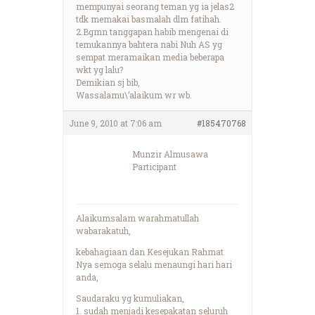
mempunyai seorang teman yg ia jelas2
tdk memakai basmalah dlm fatihah.
2.Bgmn tanggapan habib mengenai di
temukannya bahtera nabi Nuh AS yg
sempat meramaikan media beberapa
wkt yg lalu?
Demikian sj bib,
Wassalamu\’alaikum wr wb.
June 9, 2010 at 7:06 am
#185470768
Munzir Almusawa
Participant
Alaikumsalam warahmatullah
wabarakatuh,
kebahagiaan dan Kesejukan Rahmat
Nya semoga selalu menaungi hari hari
anda,
Saudaraku yg kumuliakan,
1. sudah menjadi kesepakatan seluruh