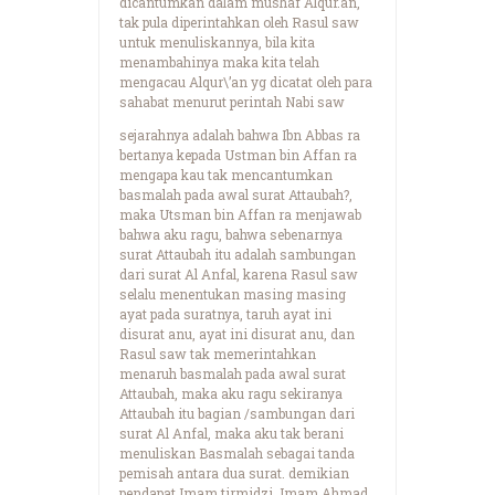
dicantumkan dalam mushaf Alqur.an,
tak pula diperintahkan oleh Rasul saw
untuk menuliskannya, bila kita
menambahinya maka kita telah
mengacau Alqur\’an yg dicatat oleh para
sahabat menurut perintah Nabi saw
sejarahnya adalah bahwa Ibn Abbas ra
bertanya kepada Ustman bin Affan ra
mengapa kau tak mencantumkan
basmalah pada awal surat Attaubah?,
maka Utsman bin Affan ra menjawab
bahwa aku ragu, bahwa sebenarnya
surat Attaubah itu adalah sambungan
dari surat Al Anfal, karena Rasul saw
selalu menentukan masing masing
ayat pada suratnya, taruh ayat ini
disurat anu, ayat ini disurat anu, dan
Rasul saw tak memerintahkan
menaruh basmalah pada awal surat
Attaubah, maka aku ragu sekiranya
Attaubah itu bagian /sambungan dari
surat Al Anfal, maka aku tak berani
menuliskan Basmalah sebagai tanda
pemisah antara dua surat. demikian
pendapat Imam tirmidzi, Imam Ahmad,