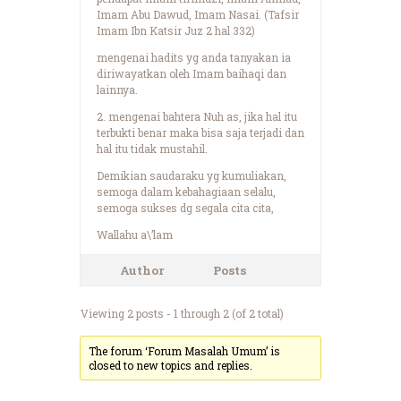
Imam Abu Dawud, Imam Nasai. (Tafsir
Imam Ibn Katsir Juz 2 hal 332)
mengenai hadits yg anda tanyakan ia
diriwayatkan oleh Imam baihaqi dan
lainnya.
2. mengenai bahtera Nuh as, jika hal itu
terbukti benar maka bisa saja terjadi dan
hal itu tidak mustahil.
Demikian saudaraku yg kumuliakan,
semoga dalam kebahagiaan selalu,
semoga sukses dg segala cita cita,
Wallahu a\’lam
Author
Posts
Viewing 2 posts - 1 through 2 (of 2 total)
The forum ‘Forum Masalah Umum’ is
closed to new topics and replies.