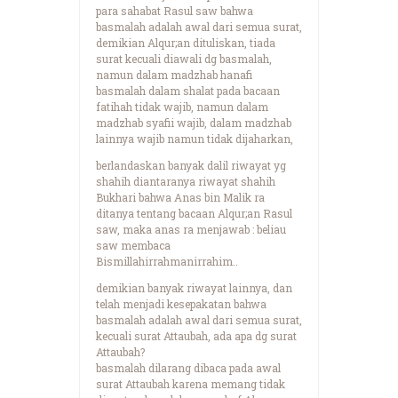
para sahabat Rasul saw bahwa
basmalah adalah awal dari semua surat,
demikian Alqur;an dituliskan, tiada
surat kecuali diawali dg basmalah,
namun dalam madzhab hanafi
basmalah dalam shalat pada bacaan
fatihah tidak wajib, namun dalam
madzhab syafii wajib, dalam madzhab
lainnya wajib namun tidak dijaharkan,
berlandaskan banyak dalil riwayat yg
shahih diantaranya riwayat shahih
Bukhari bahwa Anas bin Malik ra
ditanya tentang bacaan Alqur;an Rasul
saw, maka anas ra menjawab : beliau
saw membaca
Bismillahirrahmanirrahim..
demikian banyak riwayat lainnya, dan
telah menjadi kesepakatan bahwa
basmalah adalah awal dari semua surat,
kecuali surat Attaubah, ada apa dg surat
Attaubah?
basmalah dilarang dibaca pada awal
surat Attaubah karena memang tidak