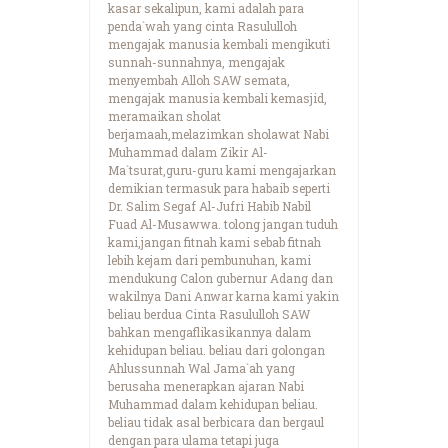
kasar sekalipun, kami adalah para
penda`wah yang cinta Rasululloh
mengajak manusia kembali mengikuti
sunnah-sunnahnya, mengajak
menyembah Alloh SAW semata,
mengajak manusia kembali kemasjid,
meramaikan sholat
berjamaah,melazimkan sholawat Nabi
Muhammad dalam Zikir Al-
Ma`tsurat,guru-guru kami mengajarkan
demikian termasuk para habaib seperti
Dr. Salim Segaf Al-Jufri Habib Nabil
Fuad Al-Musawwa. tolong jangan tuduh
kami,jangan fitnah kami sebab fitnah
lebih kejam dari pembunuhan, kami
mendukung Calon gubernur Adang dan
wakilnya Dani Anwar karna kami yakin
beliau berdua Cinta Rasululloh SAW
bahkan mengaflikasikannya dalam
kehidupan beliau. beliau dari golongan
Ahlussunnah Wal Jama`ah yang
berusaha menerapkan ajaran Nabi
Muhammad dalam kehidupan beliau.
beliau tidak asal berbicara dan bergaul
dengan para ulama tetapi juga