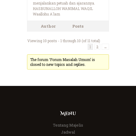
menjalankan petuah dan ajarannya.
HASBUNALLOH WANIMAL WAQIL
Waallohu A`lam
Author
Posts
Viewing 10 posts - 1 through 10 (of 11 total)
1
2
→
The forum ‘Forum Masalah Umum’ is
closed to new topics and replies.
Menu
Tentang Majelis
Jadwal