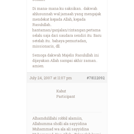
Di mana-mana ku saksikan.. dakwah
ahlusunnah wal jamaah yang mengajak
mendekat kepada Allah, kepada
Rasulullah..
hantaman/ganjalan/rintangan pertama
selalu saja dari saudara sendiri itu. Baru
setelah itu.. bahaya pemurtadan,
missionaris, dll.
Semoga dakwah Majelis Rasulullah ini
dijayakan Allah sampai akhir zaman..
amien.
July 24, 2007 at 11:07 pm
#78112092
Kabut
Participant
Alhamdulillahi robbil alamiin,
Allahumma sholli ala sayyidina
Muhammad wa ala ali sayyidina