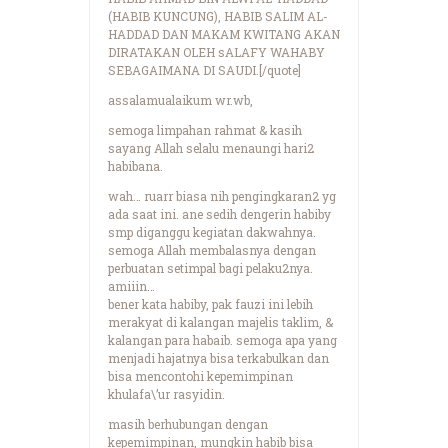
(HABIB KUNCUNG), HABIB SALIM AL-
HADDAD DAN MAKAM KWITANG AKAN
DIRATAKAN OLEH sALAFY WAHABY
SEBAGAIMANA DI SAUDI.[/quote]
assalamualaikum wr.wb,
semoga limpahan rahmat & kasih
sayang Allah selalu menaungi hari2
habibana.
wah… ruarr biasa nih pengingkaran2 yg
ada saat ini. ane sedih dengerin habiby
smp diganggu kegiatan dakwahnya.
semoga Allah membalasnya dengan
perbuatan setimpal bagi pelaku2nya.
amiiin…
bener kata habiby, pak fauzi ini lebih
merakyat di kalangan majelis taklim, &
kalangan para habaib. semoga apa yang
menjadi hajatnya bisa terkabulkan dan
bisa mencontohi kepemimpinan
khulafa\’ur rasyidin.
masih berhubungan dengan
kepemimpinan, mungkin habib bisa