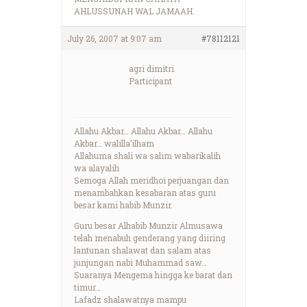
AHLUSSUNAH WAL JAMAAH.
July 26, 2007 at 9:07 am
#78112121
agri dimitri
Participant
Allahu Akbar… Allahu Akbar… Allahu
Akbar… walilla’ilham
Allahuma shali wa salim wabarikalih
wa alayalih
Semoga Allah meridhoi perjuangan dan
menambahkan kesabaran atas guru
besar kami habib Munzir.
Guru besar Alhabib Munzir Almusawa
telah menabuh genderang yang diiring
lantunan shalawat dan salam atas
junjungan nabi Muhammad saw…
Suaranya Mengema hingga ke barat dan
timur…
Lafadz shalawatnya mampu