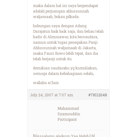
maka dalam hal ini saya berpendapat
adalah perjuangan ahlussunnah
waljamaah, bukan pilkada.
hubungan saya dengan Adang
Darajatun baik baik saja, dan beliau telah
hadir di Almunawar, kita bersaudara,
namun untuk tugas penegakan Panji
Ahlussunnah waljamaah di Jakarta,
maka Fauzi Bowo lebih tepat, dan dia
telah berjanji untuk itu.
demikian saudaraku yg kumuliakan,
semoga dalam kebahagiaan selalu,
wallahu a\’lam
July 24, 2007 at 7:07 am
#78112048
Muhammad
Syamsuddin
Participant
[b]Assalamu alaikum Yaa Habib,[/b]