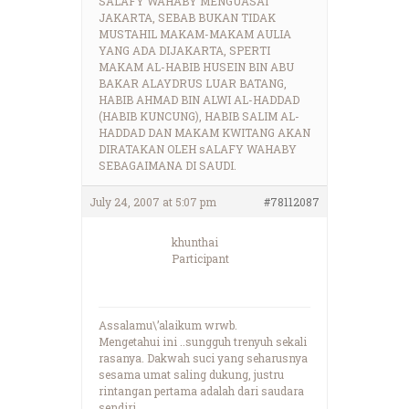
SALAFY WAHABY MENGUASAI
JAKARTA, SEBAB BUKAN TIDAK
MUSTAHIL MAKAM-MAKAM AULIA
YANG ADA DIJAKARTA, SPERTI
MAKAM AL-HABIB HUSEIN BIN ABU
BAKAR ALAYDRUS LUAR BATANG,
HABIB AHMAD BIN ALWI AL-HADDAD
(HABIB KUNCUNG), HABIB SALIM AL-
HADDAD DAN MAKAM KWITANG AKAN
DIRATAKAN OLEH sALAFY WAHABY
SEBAGAIMANA DI SAUDI.
July 24, 2007 at 5:07 pm
#78112087
khunthai
Participant
Assalamu\’alaikum wrwb.
Mengetahui ini ..sungguh trenyuh sekali
rasanya. Dakwah suci yang seharusnya
sesama umat saling dukung, justru
rintangan pertama adalah dari saudara
sendiri.