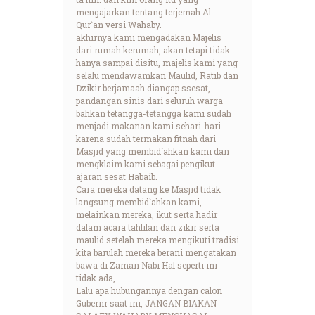
mengajarkan tentang terjemah Al-
Qur`an versi Wahaby.
akhirnya kami mengadakan Majelis
dari rumah kerumah, akan tetapi tidak
hanya sampai disitu, majelis kami yang
selalu mendawamkan Maulid, Ratib dan
Dzikir berjamaah diangap ssesat,
pandangan sinis dari seluruh warga
bahkan tetangga-tetangga kami sudah
menjadi makanan kami sehari-hari
karena sudah termakan fitnah dari
Masjid yang membid`ahkan kami dan
mengklaim kami sebagai pengikut
ajaran sesat Habaib.
Cara mereka datang ke Masjid tidak
langsung membid`ahkan kami,
melainkan mereka, ikut serta hadir
dalam acara tahlilan dan zikir serta
maulid setelah mereka mengikuti tradisi
kita barulah mereka berani mengatakan
bawa di Zaman Nabi Hal seperti ini
tidak ada,
Lalu apa hubungannya dengan calon
Gubernr saat ini, JANGAN BIAKAN