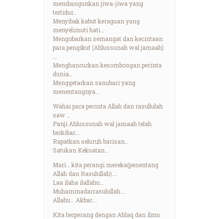
membangunkan jiwa-jiwa yang
tertidur…
Menyibak kabut keraguan yang
menyelimuti hati…
Mengobarkan semangat dan kecintaan
para pengikut (Ahlussunah wal jamaah)
…
Menghancurkan kesombongan pecinta
dunia…
Menggetarkan sanubari yang
menentangnya…
Wahai para pecinta Allah dan rasullulah
saw …
Panji Ahlussunah wal jamaah telah
berkibar….
Rapatkan seluruh barisan…
Satukan Kekuatan…
Mari… kita perangi mereka(penentang
Allah dan Rasulullah)….
Laa ilaha ilallahu…
Muhammadarrasulullah….
Allahu… Akbar….
Kita berperang dengan Ahlaq dan ilmu