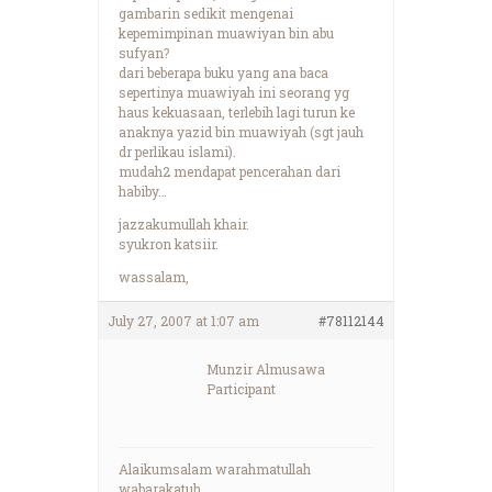
gambarin sedikit mengenai
kepemimpinan muawiyan bin abu
sufyan?
dari beberapa buku yang ana baca
sepertinya muawiyah ini seorang yg
haus kekuasaan, terlebih lagi turun ke
anaknya yazid bin muawiyah (sgt jauh
dr perlikau islami).
mudah2 mendapat pencerahan dari
habiby…
jazzakumullah khair.
syukron katsiir.
wassalam,
July 27, 2007 at 1:07 am
#78112144
Munzir Almusawa
Participant
Alaikumsalam warahmatullah
wabarakatuh,