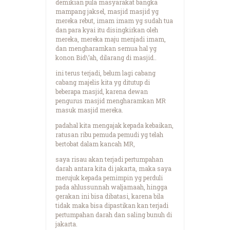
demikian pula masyarakat bangka
mampang jaksel, masjid masjid yg
mereka rebut, imam imam yg sudah tua
dan para kyai itu disingkirkan oleh
mereka, mereka maju menjadi imam,
dan mengharamkan semua hal yg
konon Bid\’ah, dilarang di masjid..
ini terus terjadi, belum lagi cabang
cabang majelis kita yg ditutup di
beberapa masjid, karena dewan
pengurus masjid mengharamkan MR
masuk masjid mereka.
padahal kita mengajak kepada kebaikan,
ratusan ribu pemuda pemudi yg telah
bertobat dalam kancah MR,
saya risau akan terjadi pertumpahan
darah antara kita di jakarta, maka saya
merujuk kepada pemimpin yg perduli
pada ahlussunnah waljamaah, hingga
gerakan ini bisa dibatasi, karena bila
tidak maka bisa dipastikan kan terjadi
pertumpahan darah dan saling bunuh di
jakarta.