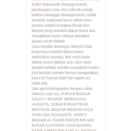
Dzikir berjamaah diangap ssesat,
pandangan sinis dari seluruh warga
bahkan tetangga-tetangga kami sudah
menjadi makanan kami sehari-hari
karena sudah termakan fitnah dari
Masjid yang membid`ahkan kami dan
mengklaim kami sebagai pengikut
ajaran sesat Habaib.
Cara mereka datang ke Masjid tidak
langsung membid`ahkan kami,
melainkan mereka, ikut serta hadir
dalam acara tahlilan dan zikir serta
maulid setelah mereka mengikuti tradisi
kita barulah mereka berani mengatakan
bawa di Zaman Nabi Hal seperti ini
tidak ada,
Lalu apa hubungannya dengan calon
Gubernr saat ini, JANGAN BIAKAN
SALAFY WAHABY MENGUASAI
JAKARTA, SEBAB BUKAN TIDAK
MUSTAHIL MAKAM-MAKAM AULIA
YANG ADA DIJAKARTA, SPERTI
MAKAM AL-HABIB HUSEIN BIN ABU
BAKAR ALAYDRUS LUAR BATANG,
HABIB AHMAD BIN ALWI AL-HADDAD