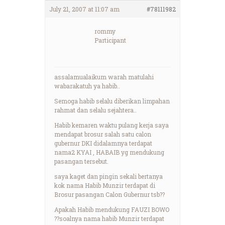
July 21, 2007 at 11:07 am
#78111982
rommy
Participant
assalamualaikum warah matulahi
wabarakatuh ya habib..
Semoga habib selalu diberikan limpahan
rahmat dan selalu sejahtera..
Habib kemaren waktu pulang kerja saya
mendapat brosur salah satu calon
gubernur DKI didalamnya terdapat
nama2 KYAI , HABAIB yg mendukung
pasangan tersebut.
saya kaget dan pingin sekali bertanya
kok nama Habib Munzir terdapat di
Brosur pasangan Calon Gubernur tsb??
Apakah Habib mendukung FAUZI BOWO
??soalnya nama habib Munzir terdapat