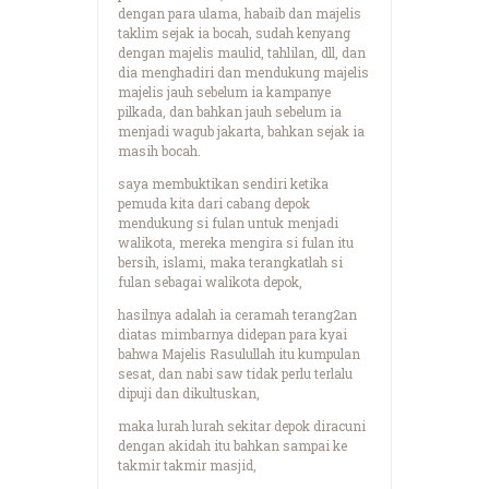
dengan para ulama, habaib dan majelis
taklim sejak ia bocah, sudah kenyang
dengan majelis maulid, tahlilan, dll, dan
dia menghadiri dan mendukung majelis
majelis jauh sebelum ia kampanye
pilkada, dan bahkan jauh sebelum ia
menjadi wagub jakarta, bahkan sejak ia
masih bocah.
saya membuktikan sendiri ketika
pemuda kita dari cabang depok
mendukung si fulan untuk menjadi
walikota, mereka mengira si fulan itu
bersih, islami, maka terangkatlah si
fulan sebagai walikota depok,
hasilnya adalah ia ceramah terang2an
diatas mimbarnya didepan para kyai
bahwa Majelis Rasulullah itu kumpulan
sesat, dan nabi saw tidak perlu terlalu
dipuji dan dikultuskan,
maka lurah lurah sekitar depok diracuni
dengan akidah itu bahkan sampai ke
takmir takmir masjid,