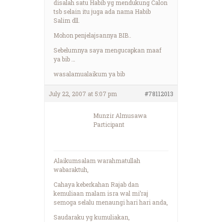
disalah satu Habib yg mendukung Calon
tsb selain itu juga ada nama Habib
Salim dll.
Mohon penjelajsannya BIB..
Sebelumnya saya mengucapkan maaf
ya bib …
wasalamualaikum ya bib
July 22, 2007 at 5:07 pm
#78112013
Munzir Almusawa
Participant
Alaikumsalam warahmatullah
wabaraktuh,
Cahaya keberkahan Rajab dan
kemuliaan malam isra wal mi’raj
semoga selalu menaungi hari hari anda,
Saudaraku yg kumuliakan,