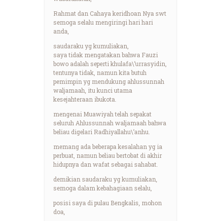
Rahmat dan Cahaya keridhoan Nya swt
semoga selalu mengiringi hari hari
anda,
saudaraku yg kumuliakan,
saya tidak mengatakan bahwa Fauzi
bowo adalah seperti khulafa\’urrasyidin,
tentunya tidak, namun kita butuh
pemimpin yg mendukung ahlussunnah
waljamaah, itu kunci utama
kesejahteraan ibukota.
mengenai Muawiyah telah sepakat
seluruh Ahlussunnah waljamaah bahwa
beliau digelari Radhiyallahu\’anhu.
memang ada beberapa kesalahan yg ia
perbuat, namun beliau bertobat di akhir
hidupnya dan wafat sebagai sahabat.
demikian saudaraku yg kumuliakan,
semoga dalam kebahagiaan selalu,
posisi saya di pulau Bengkalis, mohon
doa,