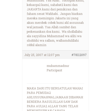
Muhammad. Yaa Allah.. Tolonglah kami,
keluarga2 kami, sahabat2 kami dan
JAKARTA kami dari pemikiran dan
faham sesat Wahhabi.. Jangan biarkan
mereka memimpin Jakarta ini yang
akan merobek-robek bumi ahl assunnah
wal jamaah. Yaa Allah sambut dan
perkenankan doa kami.. Wa shollallahu
ala sayyidina Muhammad wa alihi wa
shohbihi wa sallam, walhamdulillahi
robbil alamiin
July 25, 2007 at 12:07 pm
#78112097
muhammadnur
Participant
MAKA DARI ITU BERSATULAH WAHAI
PARA PEMUDA2
AHLUSSUNAHWALJAMAAH DIBAWAH
BENDERA RASULULLAH SAW DAN
PARA AULIA2 ALLAH YANG TELAH
MENGHIDUPKAN CAHAYA