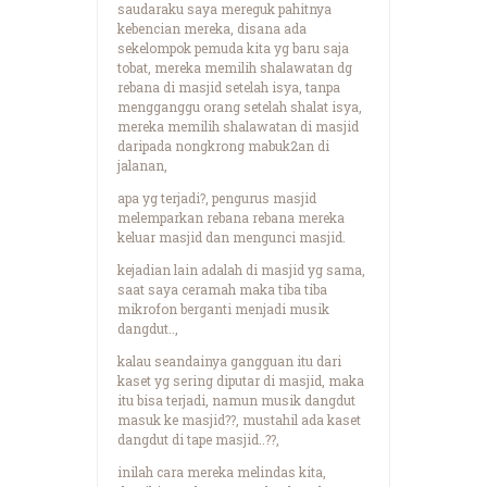
saudaraku saya mereguk pahitnya
kebencian mereka, disana ada
sekelompok pemuda kita yg baru saja
tobat, mereka memilih shalawatan dg
rebana di masjid setelah isya, tanpa
mengganggu orang setelah shalat isya,
mereka memilih shalawatan di masjid
daripada nongkrong mabuk2an di
jalanan,
apa yg terjadi?, pengurus masjid
melemparkan rebana rebana mereka
keluar masjid dan mengunci masjid.
kejadian lain adalah di masjid yg sama,
saat saya ceramah maka tiba tiba
mikrofon berganti menjadi musik
dangdut..,
kalau seandainya gangguan itu dari
kaset yg sering diputar di masjid, maka
itu bisa terjadi, namun musik dangdut
masuk ke masjid??, mustahil ada kaset
dangdut di tape masjid..??,
inilah cara mereka melindas kita,