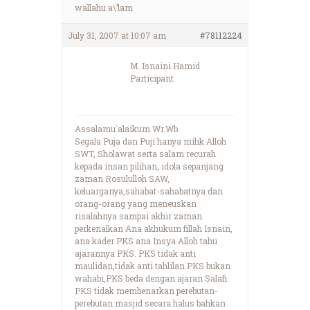
wallahu a\’lam
July 31, 2007 at 10:07 am
#78112224
M. Isnaini Hamid
Participant
Assalamu`alaikum Wr.Wb
Segala Puja dan Puji hanya milik Alloh
SWT, Sholawat serta salam recurah
kepada insan pilihan, idola sepanjang
zaman Rosululloh SAW,
keluarganya,sahabat-sahabatnya dan
orang-orang yang meneuskan
risalahnya sampai akhir zaman.
perkenalkan Ana akhukum fillah Isnain,
ana kader PKS ana Insya Alloh tahu
ajarannya PKS. PKS tidak anti
maulidan,tidak anti tahlilan PKS bukan
wahabi,PKS beda dengan ajaran Salafi.
PKS tidak membenarkan perebutan-
perebutan masjid secara halus bahkan