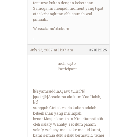
tentunya bukan dengan kekerasan…
Semoga ini menjadi moment yang tepat
atas kebangkitan ahlussunah wal
jamaah..
Wassalamu’alaikum.
.
July 26, 2007 at 11:07 am
#78112125
moh. cipto
Participant
[b]syamsuddinAljawi tulis:[/b]
[quote][b]Assalamu alaikum Yaa Habib,
[/b]
sungguh Cinta kepada kalian adalah
keberkahan yang melimpah.
benar Masjid kami pun Kini diambil alih
oleh salafy Wahaby, sebelum paham
salafy wahaby masuk ke masjid kami,
kami semua dulu selalu bermaulid, tetapi