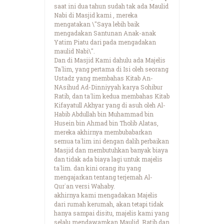
saat ini dua tahun sudah tak ada Maulid
Nabi di Masjid kami , mereka
mengatakan \"Saya lebih baik
mengadakan Santunan Anak-anak
Yatim Piatu dari pada mengadakan
maulid Nabi\".
Dan di Masjid Kami dahulu ada Majelis
Ta`lim, yang pertama di Isi oleh seorang
Ustadz yang membahas Kitab An-
NAsihud Ad-Dinniyyah karya Sohibur
Ratib, dan ta`lim kedua membahas Kitab
Kifayatull Akhyar yang di asuh oleh Al-
Habib Abdullah bin Muhammad bin
Husein bin Ahmad bin Tholib Alatas,
mereka akhirnya membubabarkan
semua ta`lim ini dengan dalih perbaikan
Masjid dan membutuhkan banyak biaya
dan tidak ada biaya lagi untuk majelis
ta`lim. dan kini orang itu yang
mengajarkan tentang terjemah Al-
Qur`an versi Wahaby.
akhirnya kami mengadakan Majelis
dari rumah kerumah, akan tetapi tidak
hanya sampai disitu, majelis kami yang
selalu mendawamkan Maulid, Ratib dan