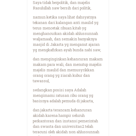
Saya tidak berpolitik, dan majelis
Rasulullah saw bersih dari politik,
namun ketika saya lihat dahsyatnya
tekanan dari kalangan anti maulid yg
terus mencetak ribuan kitab yg
menghancurkan akidah ahlussunnah
waljamaah, dan semakin banyaknya
masjid di Jakarta yg menganut ajaran
yg mengkafirkan ayah bunda nabi saw,
dan menginginkan kehancuran makam
makam para wali, dan menutup majelis
majelis maulid dan memusyrikkan
orang orang yg ziarah kubur dan
tawassul,
sedangkan posisi saya Adalah
mengimami ratusan ribu orang yg
basisnya adalah pemuda di jakarta,
dan jakarta terancam kehancuran
akidah karena hampir seluruh
perkantoran dan instansi pemerintah
dan swasta dan universitas2 telah
teracuni oleh akidah non ahlussunnah