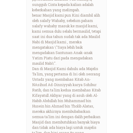
sungguh Cinta kepada kalian adalah
keberkahan yang melimpah.
benar Masjid kami pun Kini diambil alih
oleh salafy Wahaby, sebelum paham
salafy wahaby masuk ke masjid kami,
kami semua dulu selalu bermaulid, tetapi
saat ini dua tahun sudah tak ada Maulid
Nabi di Masjid kami , mereka
mengatakan \"Saya lebih baik
mengadakan Santunan Anak-anak
Yatim Piatu dari pada mengadakan
maulid Nabi\".
Dan di Masjid Kami dahulu ada Majelis
Ta`lim, yang pertama di Isi oleh seorang
Ustadz yang membahas Kitab An-
NAsihud Ad-Dinniyyah karya Sohibur
Ratib, dan ta`lim kedua membahas Kitab
Kifayatull Akhyar yang di asuh oleh Al-
Habib Abdullah bin Muhammad bin
Husein bin Ahmad bin Tholib Alatas,
mereka akhirnya membubabarkan
semua ta`lim ini dengan dalih perbaikan
Masjid dan membutuhkan banyak biaya
dan tidak ada biaya lagi untuk majelis
ta`lim. dan kini orang itu yang