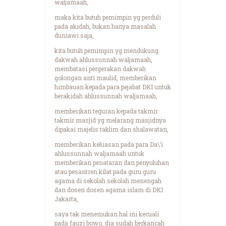
waljamaah,
maka kita butuh pemimpin yg perduli
pada akidah, bukan hanya masalah
duniawi saja,
kita butuh pemimpin yg mendukung
dakwah ahlussunnah waljamaah,
membatasi pergerakan dakwah
golongan anti maulid, memberikan
himbauan kepada para pejabat DKI untuk
berakidah ahlussunnah waljamaah,
memberikan teguran kepada takmir
takmir masjid yg melarang masjidnya
dipakai majelis taklim dan shalawatan,
memberikan keluasan pada para Da\’i
ahlussunnah waljamaah untuk
memberikan penataran dan penyuluhan
atau pesantren kilat pada guru guru
agama di sekolah sekolah menengah
dan dosen dosen agama islam di DKI
Jakarta,
saya tak menemukan hal ini kecuali
pada fauzi bowo, dia sudah berkancah